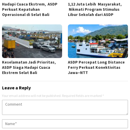
Hadapi Cuaca Ekstrem, ASDP
1,12 Juta Lebih Masyarakat,
Perkuat Kepatuhan
Nikmati Program Stimulus
Operasional di Selat Bali
Libur Sekolah dari ASDP
Keselamatan Jadi Prioritas,
ASDP Percepat Long Distance
ASDP Siaga Hadapi Cuaca
Ferry Perkuat Konektivitas
Ekstrem Selat Bali
Jawa–NTT
Leave a Reply
Your email address will not be published.
Required fields are marked
*