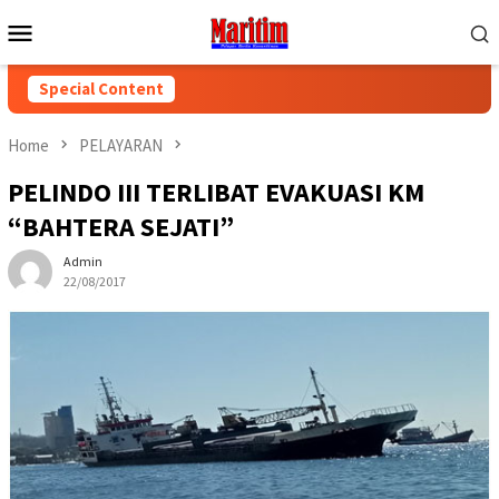
Skip
Mobile
to
Menu
content
Special Content
Home
PELAYARAN
PELINDO III TERLIBAT EVAKUASI KM
“BAHTERA SEJATI”
Admin
22/08/2017