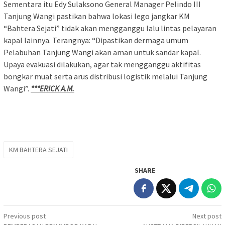
Sementara itu Edy Sulaksono General Manager Pelindo III
Tanjung Wangi pastikan bahwa lokasi lego jangkar KM
“Bahtera Sejati” tidak akan mengganggu lalu lintas pelayaran
kapal lainnya. Terangnya: “Dipastikan dermaga umum
Pelabuhan Tanjung Wangi akan aman untuk sandar kapal.
Upaya evakuasi dilakukan, agar tak mengganggu aktifitas
bongkar muat serta arus distribusi logistik melalui Tanjung
Wangi”.
***ERICK A.M.
KM BAHTERA SEJATI
SHARE
Post
Previous post
Next post