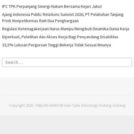
IPC TPK Perpanjang Sinergi Hukum Bersama Kejari Jakut
Ajang Indonesia Public Relations Summit 2026, PT Pelabuhan Tanjung
Priok Nonpetikemas Raih Dua Penghargaan
Regulasi Ketenagakerjaan Harus Mampu Mengikuti Dinamika Dunia Kerja
Diperkuat, Pelatihan dan Akses Kerja Bagi Penyandang Disabilitas
33,5% Lulusan Perguruan Tinggi Bekerja Tidak Sesuai Ilmunya
Search
for:
Copyright 2020- TABLOID MARITIM Hak Cipta Dilindungi Undang-Undang