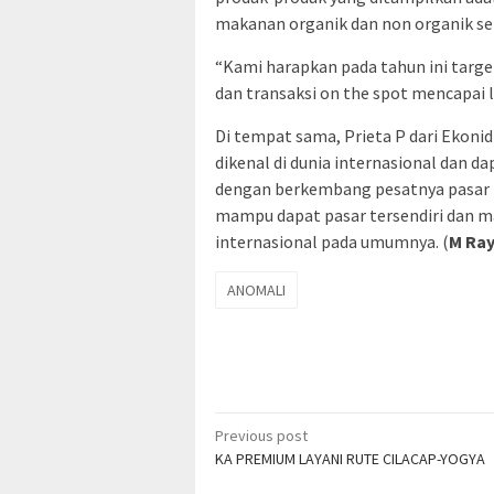
makanan organik dan non organik se
“Kami harapkan pada tahun ini target
dan transaksi on the spot mencapai le
Di tempat sama, Prieta P dari Ekon
dikenal di dunia internasional dan d
dengan berkembang pesatnya pasar p
mampu dapat pasar tersendiri dan m
internasional pada umumnya. (
M Ray
ANOMALI
Post
Previous post
KA PREMIUM LAYANI RUTE CILACAP-YOGYA
navigation