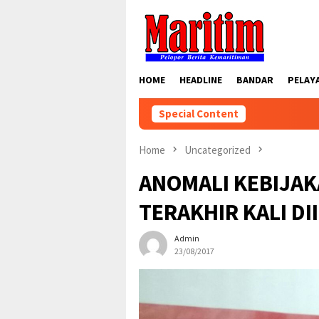
Skip
to
content
HOME
HEADLINE
BANDAR
PELAY
Special Content
Home
Uncategorized
ANOMALI KEBIJAK
TERAKHIR KALI D
Admin
23/08/2017