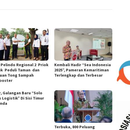
 Pelindo Regional 2 Priok
Kembali Hadir “Sea Indonesia
k Peduli Taman dan
2025”, Pameran Kemaritiman
uan Tong Sampah
Terlengkap dan Terbesar
poster
r, Galangan Baru “Solo
 Logistik” Di Sisi Timur
unda
Terbuka, 800 Peluang