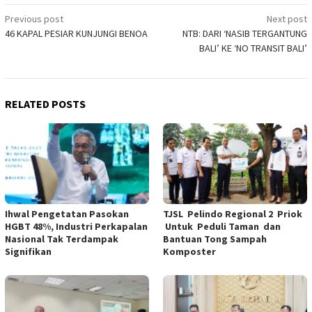
Post
Previous post
Next post
46 KAPAL PESIAR KUNJUNGI BENOA
NTB: DARI ‘NASIB TERGANTUNG
navigation
BALI’ KE ‘NO TRANSIT BALI’
RELATED POSTS
Ihwal Pengetatan Pasokan
TJSL Pelindo Regional 2 Priok
HGBT 48%, Industri Perkapalan
Untuk Peduli Taman dan
Nasional Tak Terdampak
Bantuan Tong Sampah
Signifikan
Komposter