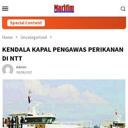
Skip
Mobile
to
Menu
content
Special Content
Home
Uncategorized
KENDALA KAPAL PENGAWAS PERIKANAN
DI NTT
Admin
30/08/2017