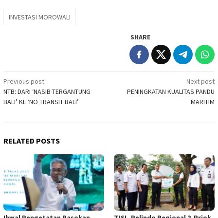
INVESTASI MOROWALI
SHARE
Post
Previous post
Next post
NTB: DARI ‘NASIB TERGANTUNG
PENINGKATAN KUALITAS PANDU
navigation
BALI’ KE ‘NO TRANSIT BALI’
MARITIM
RELATED POSTS
Ihwal Pengetatan Pasokan
TJSL Pelindo Regional 2 Priok