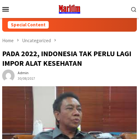
Skip
Mobile
to
Menu
content
Special Content
Home
Uncategorized
PADA 2022, INDONESIA TAK PERLU LAGI
IMPOR ALAT KESEHATAN
Admin
30/08/2017