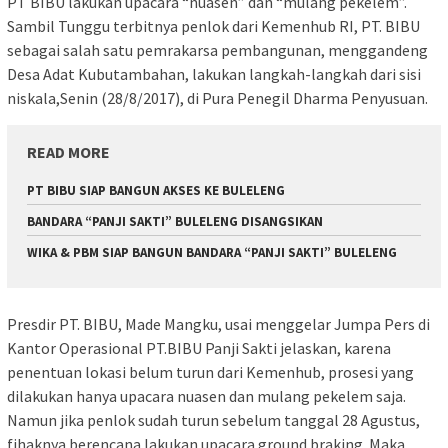
PT BIBU lakukan upacara “nuasen” dan “mulang pekelem”.
Sambil Tunggu terbitnya penlok dari Kemenhub RI, PT. BIBU
sebagai salah satu pemrakarsa pembangunan, menggandeng
Desa Adat Kubutambahan, lakukan langkah-langkah dari sisi
niskala,Senin (28/8/2017), di Pura Penegil Dharma Penyusuan.
READ MORE
PT BIBU SIAP BANGUN AKSES KE BULELENG
BANDARA “PANJI SAKTI” BULELENG DISANGSIKAN
WIKA & PBM SIAP BANGUN BANDARA “PANJI SAKTI” BULELENG
Presdir PT. BIBU, Made Mangku, usai menggelar Jumpa Pers di
Kantor Operasional PT.BIBU Panji Sakti jelaskan, karena
penentuan lokasi belum turun dari Kemenhub, prosesi yang
dilakukan hanya upacara nuasen dan mulang pekelem saja.
Namun jika penlok sudah turun sebelum tanggal 28 Agustus,
fihaknya berencana lakukan upacara ground braking. Maka