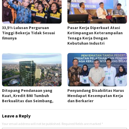
33,5% Lulusan Perguruan
Pasar Kerja Diperkuat Atasi
Tinggi Bekerja Tidak Sesuai
Ketimpangan Keterampailan
Ilmunya
Tenaga Kerja Dengan
Kebutuhan Industri
Ditopang Pendanaan yang
Penyandang Disabilitas Harus
Kuat, Kredit BNI Tumbuh
Mendapat Kesempatan Kerja
Berkualitas dan Seimbang,
dan Berkarier
Leave a Reply
Your email address will not be published.
Required fields are marked
*