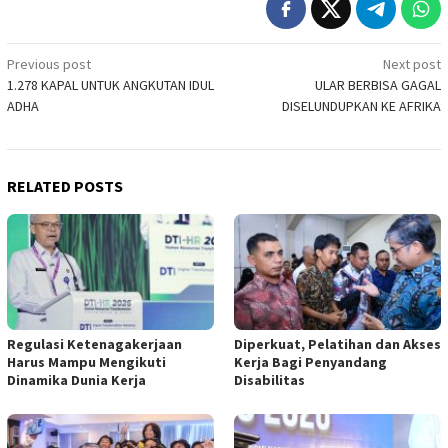
Post
Previous post
Next post
1.278 KAPAL UNTUK ANGKUTAN IDUL
ULAR BERBISA GAGAL
navigation
ADHA
DISELUNDUPKAN KE AFRIKA
RELATED POSTS
Regulasi Ketenagakerjaan
Diperkuat, Pelatihan dan Akses
Harus Mampu Mengikuti
Kerja Bagi Penyandang
Dinamika Dunia Kerja
Disabilitas