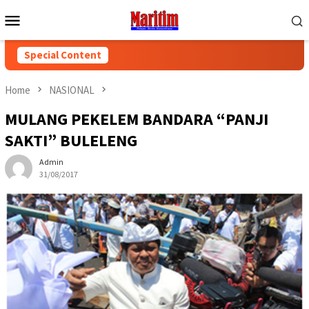
Skip
Mobile
to
Menu
content
Special Content
Home
NASIONAL
MULANG PEKELEM BANDARA “PANJI
SAKTI” BULELENG
Admin
31/08/2017