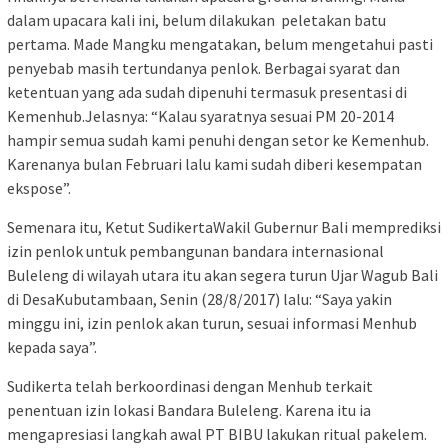
dalam upacara kali ini, belum dilakukan peletakan batu
pertama. Made Mangku mengatakan, belum mengetahui pasti
penyebab masih tertundanya penlok. Berbagai syarat dan
ketentuan yang ada sudah dipenuhi termasuk presentasi di
Kemenhub.Jelasnya: “Kalau syaratnya sesuai PM 20-2014
hampir semua sudah kami penuhi dengan setor ke Kemenhub.
Karenanya bulan Februari lalu kami sudah diberi kesempatan
ekspose”.
Semenara itu, Ketut SudikertaWakil Gubernur Bali memprediksi
izin penlok untuk pembangunan bandara internasional
Buleleng di wilayah utara itu akan segera turun Ujar Wagub Bali
di DesaKubutambaan, Senin (28/8/2017) lalu: “Saya yakin
minggu ini, izin penlok akan turun, sesuai informasi Menhub
kepada saya”.
Sudikerta telah berkoordinasi dengan Menhub terkait
penentuan izin lokasi Bandara Buleleng. Karena itu ia
mengapresiasi langkah awal PT BIBU lakukan ritual pakelem.