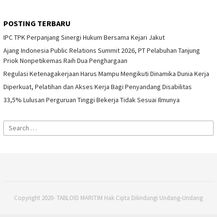
POSTING TERBARU
IPC TPK Perpanjang Sinergi Hukum Bersama Kejari Jakut
Ajang Indonesia Public Relations Summit 2026, PT Pelabuhan Tanjung
Priok Nonpetikemas Raih Dua Penghargaan
Regulasi Ketenagakerjaan Harus Mampu Mengikuti Dinamika Dunia Kerja
Diperkuat, Pelatihan dan Akses Kerja Bagi Penyandang Disabilitas
33,5% Lulusan Perguruan Tinggi Bekerja Tidak Sesuai Ilmunya
Search
for:
Copyright 2020- TABLOID MARITIM Hak Cipta Dilindungi Undang-Undang