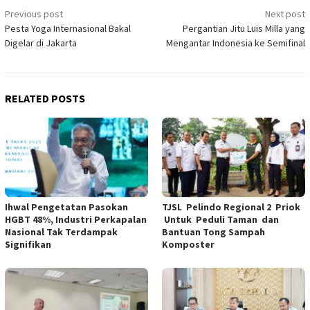
Post
Previous post
Next post
Pesta Yoga Internasional Bakal
Pergantian Jitu Luis Milla yang
navigation
Digelar di Jakarta
Mengantar Indonesia ke Semifinal
RELATED POSTS
Ihwal Pengetatan Pasokan
TJSL Pelindo Regional 2 Priok
HGBT 48%, Industri Perkapalan
Untuk Peduli Taman dan
Nasional Tak Terdampak
Bantuan Tong Sampah
Signifikan
Komposter