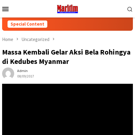
Skip
Mobile
to
Menu
content
Special Content
Home
Uncategorized
Massa Kembali Gelar Aksi Bela Rohingya
di Kedubes Myanmar
Admin
08/09/2017