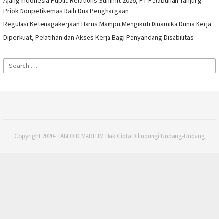
Ajang Indonesia Public Relations Summit 2026, PT Pelabuhan Tanjung
Priok Nonpetikemas Raih Dua Penghargaan
Regulasi Ketenagakerjaan Harus Mampu Mengikuti Dinamika Dunia Kerja
Diperkuat, Pelatihan dan Akses Kerja Bagi Penyandang Disabilitas
Search
for:
Copyright 2020- TABLOID MARITIM Hak Cipta Dilindungi Undang-Undang