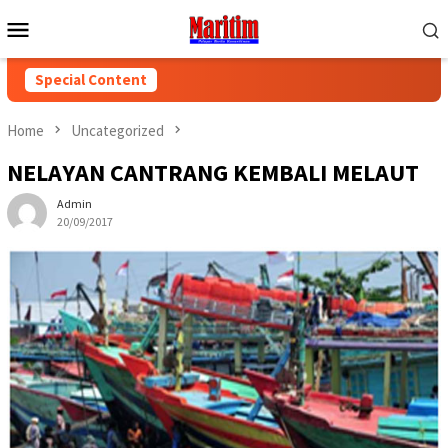
Skip
Mobile
to
Menu
content
Special Content
Home
Uncategorized
NELAYAN CANTRANG KEMBALI MELAUT
Admin
20/09/2017