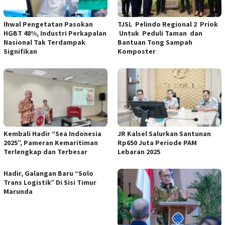
Ihwal Pengetatan Pasokan
TJSL Pelindo Regional 2 Priok
HGBT 48%, Industri Perkapalan
Untuk Peduli Taman dan
Nasional Tak Terdampak
Bantuan Tong Sampah
Signifikan
Komposter
Kembali Hadir “Sea Indonesia
JR Kalsel Salurkan Santunan
2025”, Pameran Kemaritiman
Rp650 Juta Periode PAM
Terlengkap dan Terbesar
Lebaran 2025
Hadir, Galangan Baru “Solo
Trans Logistik” Di Sisi Timur
Marunda