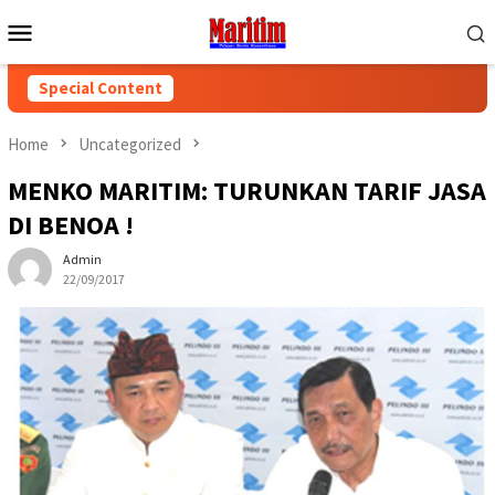
Skip
Mobile
to
Menu
content
Special Content
Home
Uncategorized
MENKO MARITIM: TURUNKAN TARIF JASA
DI BENOA !
Admin
22/09/2017