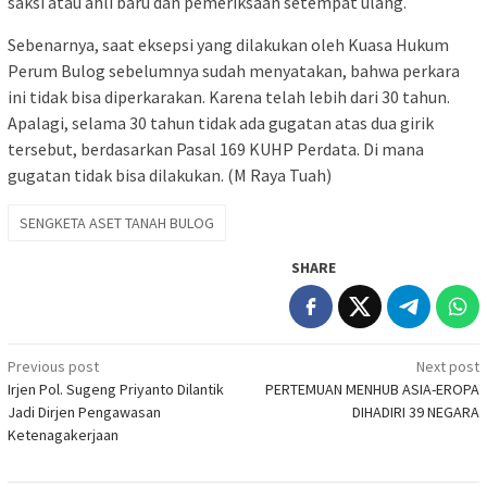
saksi atau ahli baru dan pemeriksaan setempat ulang.
Sebenarnya, saat eksepsi yang dilakukan oleh Kuasa Hukum
Perum Bulog sebelumnya sudah menyatakan, bahwa perkara
ini tidak bisa diperkarakan. Karena telah lebih dari 30 tahun.
Apalagi, selama 30 tahun tidak ada gugatan atas dua girik
tersebut, berdasarkan Pasal 169 KUHP Perdata. Di mana
gugatan tidak bisa dilakukan. (M Raya Tuah)
SENGKETA ASET TANAH BULOG
SHARE
Post
Previous post
Next post
Irjen Pol. Sugeng Priyanto Dilantik
PERTEMUAN MENHUB ASIA-EROPA
navigation
Jadi Dirjen Pengawasan
DIHADIRI 39 NEGARA
Ketenagakerjaan