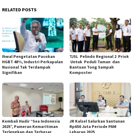
RELATED POSTS
Ihwal Pengetatan Pasokan
TJSL Pelindo Regional 2 Priok
HGBT 48%, Industri Perkapalan
Untuk Peduli Taman dan
Nasional Tak Terdampak
Bantuan Tong Sampah
Signifikan
Komposter
Kembali Hadir “Sea Indonesia
JR Kalsel Salurkan Santunan
2025”, Pameran Kemaritiman
Rp650 Juta Periode PAM
Terlengkap dan Terbesar
Lebaran 2025