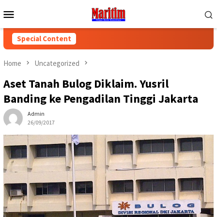
Skip
Mobile
to
Menu
content
Special Content
Home
Uncategorized
Aset Tanah Bulog Diklaim. Yusril
Banding ke Pengadilan Tinggi Jakarta
Admin
26/09/2017