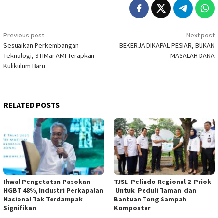
Post
Previous post
Next post
Sesuaikan Perkembangan
BEKERJA DIKAPAL PESIAR, BUKAN
navigation
Teknologi, STIMar AMI Terapkan
MASALAH DANA
Kulikulum Baru
RELATED POSTS
Ihwal Pengetatan Pasokan
TJSL Pelindo Regional 2 Priok
HGBT 48%, Industri Perkapalan
Untuk Peduli Taman dan
Nasional Tak Terdampak
Bantuan Tong Sampah
Signifikan
Komposter