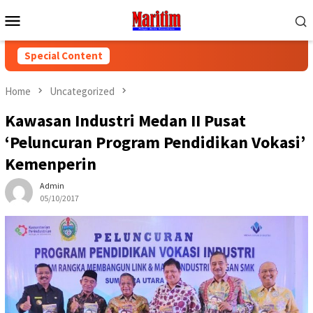
Skip
Mobile
to
Menu
content
Special Content
Home
Uncategorized
Kawasan Industri Medan II Pusat
‘Peluncuran Program Pendidikan Vokasi’
Kemenperin
Admin
05/10/2017