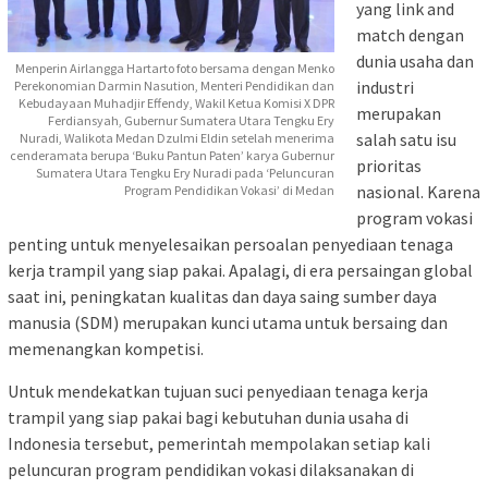
yang link and
match dengan
dunia usaha dan
Menperin Airlangga Hartarto foto bersama dengan Menko
industri
Perekonomian Darmin Nasution, Menteri Pendidikan dan
Kebudayaan Muhadjir Effendy, Wakil Ketua Komisi X DPR
merupakan
Ferdiansyah, Gubernur Sumatera Utara Tengku Ery
salah satu isu
Nuradi, Walikota Medan Dzulmi Eldin setelah menerima
cenderamata berupa ‘Buku Pantun Paten’ karya Gubernur
prioritas
Sumatera Utara Tengku Ery Nuradi pada ‘Peluncuran
nasional. Karena
Program Pendidikan Vokasi’ di Medan
program vokasi
penting untuk menyelesaikan persoalan penyediaan tenaga
kerja trampil yang siap pakai. Apalagi, di era persaingan global
saat ini, peningkatan kualitas dan daya saing sumber daya
manusia (SDM) merupakan kunci utama untuk bersaing dan
memenangkan kompetisi.
Untuk mendekatkan tujuan suci penyediaan tenaga kerja
trampil yang siap pakai bagi kebutuhan dunia usaha di
Indonesia tersebut, pemerintah mempolakan setiap kali
peluncuran program pendidikan vokasi dilaksanakan di