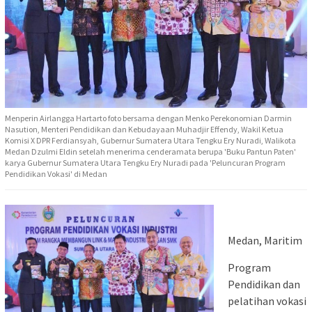
Menperin Airlangga Hartarto foto bersama dengan Menko Perekonomian Darmin
Nasution, Menteri Pendidikan dan Kebudayaan Muhadjir Effendy, Wakil Ketua
Komisi X DPR Ferdiansyah, Gubernur Sumatera Utara Tengku Ery Nuradi, Walikota
Medan Dzulmi Eldin setelah menerima cenderamata berupa 'Buku Pantun Paten'
karya Gubernur Sumatera Utara Tengku Ery Nuradi pada 'Peluncuran Program
Pendidikan Vokasi' di Medan
Medan, Maritim
Program
Pendidikan dan
pelatihan vokasi