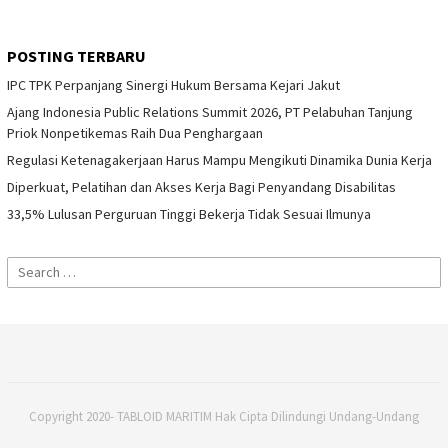
POSTING TERBARU
IPC TPK Perpanjang Sinergi Hukum Bersama Kejari Jakut
Ajang Indonesia Public Relations Summit 2026, PT Pelabuhan Tanjung
Priok Nonpetikemas Raih Dua Penghargaan
Regulasi Ketenagakerjaan Harus Mampu Mengikuti Dinamika Dunia Kerja
Diperkuat, Pelatihan dan Akses Kerja Bagi Penyandang Disabilitas
33,5% Lulusan Perguruan Tinggi Bekerja Tidak Sesuai Ilmunya
Search
for:
Copyright 2020- TABLOID MARITIM Hak Cipta Dilindungi Undang-Undang