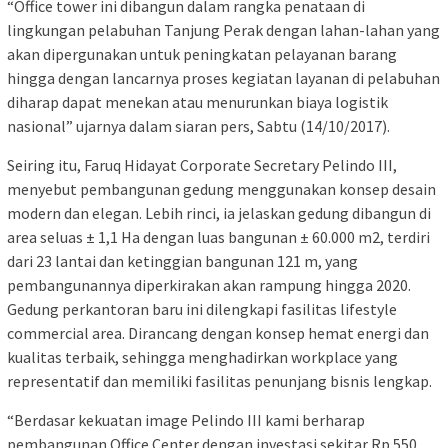
“Office tower ini dibangun dalam rangka penataan di
lingkungan pelabuhan Tanjung Perak dengan lahan-lahan yang
akan dipergunakan untuk peningkatan pelayanan barang
hingga dengan lancarnya proses kegiatan layanan di pelabuhan
diharap dapat menekan atau menurunkan biaya logistik
nasional” ujarnya dalam siaran pers, Sabtu (14/10/2017).
Seiring itu, Faruq Hidayat Corporate Secretary Pelindo III,
menyebut pembangunan gedung menggunakan konsep desain
modern dan elegan. Lebih rinci, ia jelaskan gedung dibangun di
area seluas ± 1,1 Ha dengan luas bangunan ± 60.000 m2, terdiri
dari 23 lantai dan ketinggian bangunan 121 m, yang
pembangunannya diperkirakan akan rampung hingga 2020.
Gedung perkantoran baru ini dilengkapi fasilitas lifestyle
commercial area. Dirancang dengan konsep hemat energi dan
kualitas terbaik, sehingga menghadirkan workplace yang
representatif dan memiliki fasilitas penunjang bisnis lengkap.
“Berdasar kekuatan image Pelindo III kami berharap
pembangunan Office Center dengan investasi sekitar Rp.550