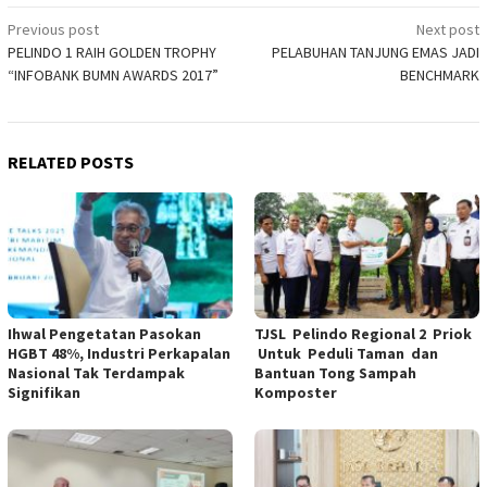
Post
Previous post
Next post
PELINDO 1 RAIH GOLDEN TROPHY
PELABUHAN TANJUNG EMAS JADI
navigation
“INFOBANK BUMN AWARDS 2017”
BENCHMARK
RELATED POSTS
Ihwal Pengetatan Pasokan
TJSL Pelindo Regional 2 Priok
HGBT 48%, Industri Perkapalan
Untuk Peduli Taman dan
Nasional Tak Terdampak
Bantuan Tong Sampah
Signifikan
Komposter