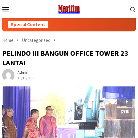
Skip
Mobile
to
Menu
content
Special Content
Home
Uncategorized
PELINDO III BANGUN OFFICE TOWER 23
LANTAI
Admin
16/10/2017