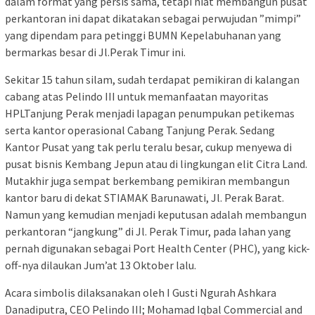
dalam format yang persis sama, tetapi niat membangun pusat
perkantoran ini dapat dikatakan sebagai perwujudan ”mimpi”
yang dipendam para petinggi BUMN Kepelabuhanan yang
bermarkas besar di Jl.Perak Timur ini.
Sekitar 15 tahun silam, sudah terdapat pemikiran di kalangan
cabang atas Pelindo III untuk memanfaatan mayoritas
HPLTanjung Perak menjadi lapagan penumpukan petikemas
serta kantor operasional Cabang Tanjung Perak. Sedang
Kantor Pusat yang tak perlu teralu besar, cukup menyewa di
pusat bisnis Kembang Jepun atau di lingkungan elit Citra Land.
Mutakhir juga sempat berkembang pemikiran membangun
kantor baru di dekat STIAMAK Barunawati, Jl. Perak Barat.
Namun yang kemudian menjadi keputusan adalah membangun
perkantoran “jangkung” di Jl. Perak Timur, pada lahan yang
pernah digunakan sebagai Port Health Center (PHC), yang kick-
off-nya dilaukan Jum’at 13 Oktober lalu.
Acara simbolis dilaksanakan oleh I Gusti Ngurah Ashkara
Danadiputra, CEO Pelindo III; Mohamad Iqbal Commercial and