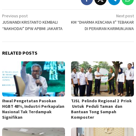
Post
Previous post
Next post
JUSWANDI KRISTANTO KEMBALI
KM “DHARMA KENCANA II” TEBAKAR
navigation
“NAKHODAI” DPW APBMI JAKARTA
DI PERAIRAN KARIMUNJAWA
RELATED POSTS
Ihwal Pengetatan Pasokan
TJSL Pelindo Regional 2 Priok
HGBT 48%, Industri Perkapalan
Untuk Peduli Taman dan
Nasional Tak Terdampak
Bantuan Tong Sampah
Signifikan
Komposter