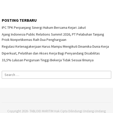
POSTING TERBARU
IPC TPK Perpanjang Sinergi Hukum Bersama Kejari Jakut
Ajang Indonesia Public Relations Summit 2026, PT Pelabuhan Tanjung
Priok Nonpetikemas Raih Dua Penghargaan
Regulasi Ketenagakerjaan Harus Mampu Mengikuti Dinamika Dunia Kerja
Diperkuat, Pelatihan dan Akses Kerja Bagi Penyandang Disabilitas
33,5% Lulusan Perguruan Tinggi Bekerja Tidak Sesuai Ilmunya
Search
for:
Copyright 2020- TABLOID MARITIM Hak Cipta Dilindungi Undang-Undang