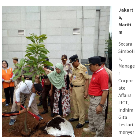
Jakart
a,
Mariti
m
Secara
Simboli
k,
Manage
r
Corpor
ate
Affairs
JICT,
Indhira
Gita
Lestari
menyer