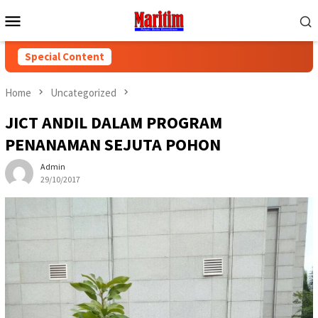
Skip
Mobile
to
Menu
content
Special Content
Home
Uncategorized
JICT ANDIL DALAM PROGRAM
PENANAMAN SEJUTA POHON
Admin
29/10/2017