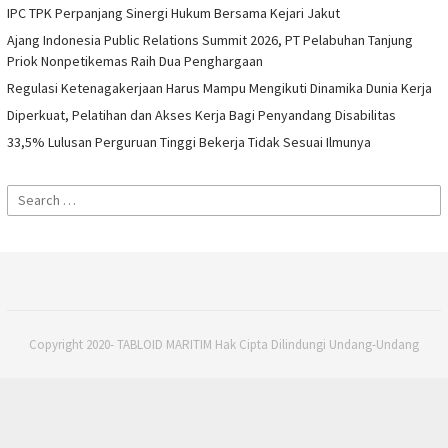
IPC TPK Perpanjang Sinergi Hukum Bersama Kejari Jakut
Ajang Indonesia Public Relations Summit 2026, PT Pelabuhan Tanjung
Priok Nonpetikemas Raih Dua Penghargaan
Regulasi Ketenagakerjaan Harus Mampu Mengikuti Dinamika Dunia Kerja
Diperkuat, Pelatihan dan Akses Kerja Bagi Penyandang Disabilitas
33,5% Lulusan Perguruan Tinggi Bekerja Tidak Sesuai Ilmunya
Search
for:
Copyright 2020- TABLOID MARITIM Hak Cipta Dilindungi Undang-Undang