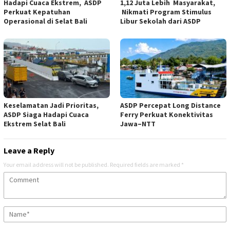
Hadapi Cuaca Ekstrem, ASDP
1,12 Juta Lebih Masyarakat,
Perkuat Kepatuhan
Nikmati Program Stimulus
Operasional di Selat Bali
Libur Sekolah dari ASDP
Keselamatan Jadi Prioritas,
ASDP Percepat Long Distance
ASDP Siaga Hadapi Cuaca
Ferry Perkuat Konektivitas
Ekstrem Selat Bali
Jawa–NTT
Leave a Reply
Your email address will not be published.
Required fields are marked
*