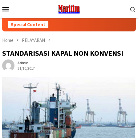
Skip
Mobile
to
Menu
content
Special Content
Home
PELAYARAN
STANDARISASI KAPAL NON KONVENSI
Admin
31/10/2017