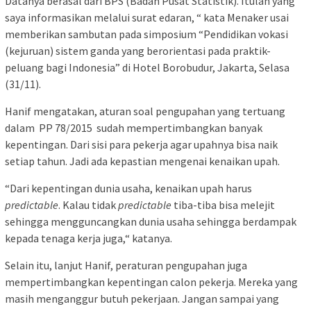
Datanya berasal dari BPS (Badan Pusat Statistik). Itulah yang
saya informasikan melalui surat edaran, “ kata Menaker usai
memberikan sambutan pada simposium “Pendidikan vokasi
(kejuruan) sistem ganda yang berorientasi pada praktik-
peluang bagi Indonesia” di Hotel Borobudur, Jakarta, Selasa
(31/11).
Hanif mengatakan, aturan soal pengupahan yang tertuang
dalam PP 78/2015 sudah mempertimbangkan banyak
kepentingan. Dari sisi para pekerja agar upahnya bisa naik
setiap tahun. Jadi ada kepastian mengenai kenaikan upah.
“Dari kepentingan dunia usaha, kenaikan upah harus
predictable
. Kalau tidak
predictable
tiba-tiba bisa melejit
sehingga mengguncangkan dunia usaha sehingga berdampak
kepada tenaga kerja juga,“ katanya.
Selain itu, lanjut Hanif, peraturan pengupahan juga
mempertimbangkan kepentingan calon pekerja. Mereka yang
masih menganggur butuh pekerjaan. Jangan sampai yang