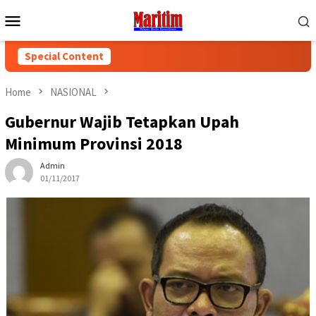
Skip
Mobile
to
Menu
content
Special Content
Home
NASIONAL
Gubernur Wajib Tetapkan Upah
Minimum Provinsi 2018
Admin
01/11/2017