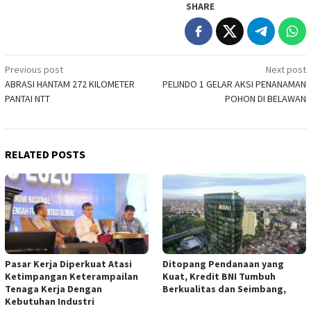
SHARE
Post
Previous post
Next post
ABRASI HANTAM 272 KILOMETER
PELINDO 1 GELAR AKSI PENANAMAN
navigation
PANTAI NTT
POHON DI BELAWAN
RELATED POSTS
Pasar Kerja Diperkuat Atasi
Ditopang Pendanaan yang
Ketimpangan Keterampailan
Kuat, Kredit BNI Tumbuh
Tenaga Kerja Dengan
Berkualitas dan Seimbang,
Kebutuhan Industri