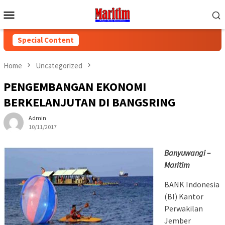
Skip
Mobile
to
Menu
content
Special Content
Home
Uncategorized
PENGEMBANGAN EKONOMI
BERKELANJUTAN DI BANGSRING
Admin
10/11/2017
Banyuwangi –
Maritim
BANK Indonesia
(BI) Kantor
Perwakilan
Jember