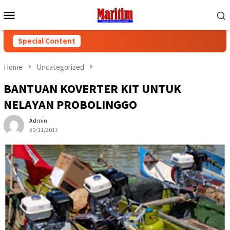
Skip
Mobile
to
Menu
content
Special Content
Home
Uncategorized
BANTUAN KOVERTER KIT UNTUK
NELAYAN PROBOLINGGO
Admin
30/11/2017