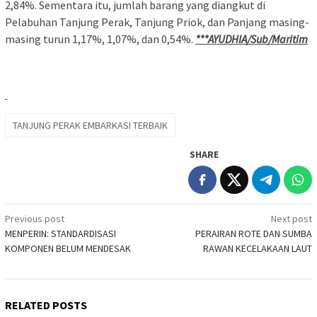
2,84%. Sementara itu, jumlah barang yang diangkut di
Pelabuhan Tanjung Perak, Tanjung Priok, dan Panjang masing-
masing turun 1,17%, 1,07%, dan 0,54%.
***AYUDHIA/Sub/Maritim
TANJUNG PERAK EMBARKASI TERBAIK
SHARE
Post
Previous post
Next post
MENPERIN: STANDARDISASI
PERAIRAN ROTE DAN SUMBA
navigation
KOMPONEN BELUM MENDESAK
RAWAN KECELAKAAN LAUT
RELATED POSTS