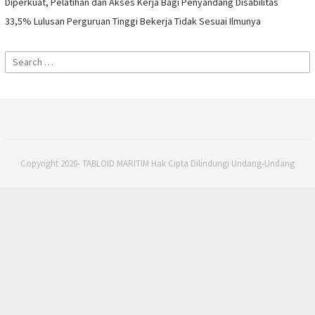
Diperkuat, Pelatihan dan Akses Kerja Bagi Penyandang Disabilitas
33,5% Lulusan Perguruan Tinggi Bekerja Tidak Sesuai Ilmunya
Search
for:
Copyright 2020- TABLOID MARITIM Hak Cipta Dilindungi Undang-Undang