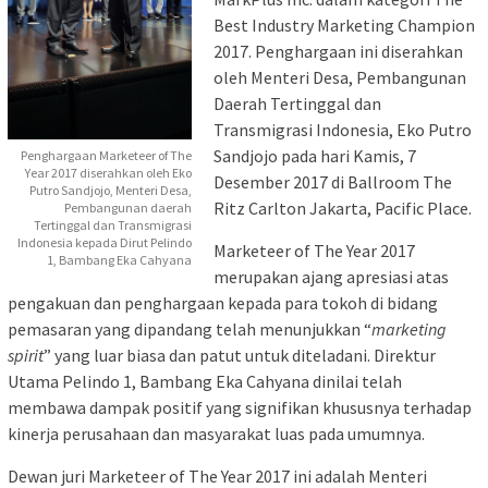
Best Industry Marketing Champion
2017. Penghargaan ini diserahkan
oleh Menteri Desa, Pembangunan
Daerah Tertinggal dan
Transmigrasi Indonesia, Eko Putro
Sandjojo pada hari Kamis, 7
Penghargaan Marketeer of The
Year 2017 diserahkan oleh Eko
Desember 2017 di Ballroom The
Putro Sandjojo, Menteri Desa,
Ritz Carlton Jakarta, Pacific Place.
Pembangunan daerah
Tertinggal dan Transmigrasi
Indonesia kepada Dirut Pelindo
Marketeer of The Year 2017
1, Bambang Eka Cahyana
merupakan ajang apresiasi atas
pengakuan dan penghargaan kepada para tokoh di bidang
pemasaran yang dipandang telah menunjukkan “
marketing
spirit
” yang luar biasa dan patut untuk diteladani. Direktur
Utama Pelindo 1, Bambang Eka Cahyana dinilai telah
membawa dampak positif yang signifikan khususnya terhadap
kinerja perusahaan dan masyarakat luas pada umumnya.
Dewan juri Marketeer of The Year 2017 ini adalah Menteri