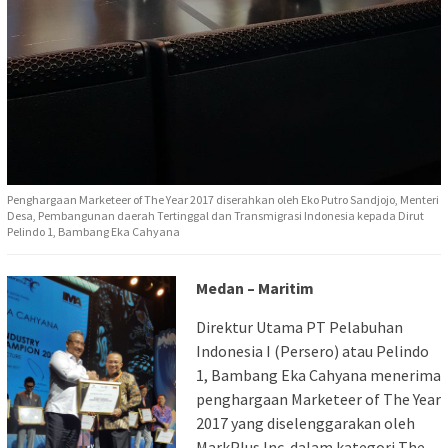
Penghargaan Marketeer of The Year 2017 diserahkan oleh Eko Putro Sandjojo, Menteri
Desa, Pembangunan daerah Tertinggal dan Transmigrasi Indonesia kepada Dirut
Pelindo 1, Bambang Eka Cahyana
Medan – Maritim
Direktur Utama PT Pelabuhan
Indonesia I (Persero) atau Pelindo
1, Bambang Eka Cahyana menerima
penghargaan Marketeer of The Year
2017 yang diselenggarakan oleh
MarkPlus Inc. dalam kategori The