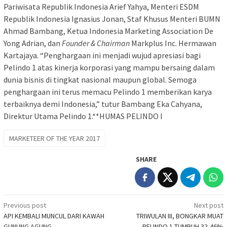
Pariwisata Republik Indonesia Arief Yahya, Menteri ESDM
Republik Indonesia Ignasius Jonan, Staf Khusus Menteri BUMN
Ahmad Bambang, Ketua Indonesia Marketing Association De
Yong Adrian, dan
Founder & Chairman
Markplus Inc. Hermawan
Kartajaya. “Penghargaan ini menjadi wujud apresiasi bagi
Pelindo 1 atas kinerja korporasi yang mampu bersaing dalam
dunia bisnis di tingkat nasional maupun global. Semoga
penghargaan ini terus memacu Pelindo 1 memberikan karya
terbaiknya demi Indonesia,” tutur Bambang Eka Cahyana,
Direktur Utama Pelindo 1.**HUMAS PELINDO I
MARKETEER OF THE YEAR 2017
SHARE
Post
Previous post
Next post
API KEMBALI MUNCUL DARI KAWAH
TRIWULAN III, BONGKAR MUAT
navigation
GUNUNG AGUNG
PELINDO 1 TUMBUH 32,46%