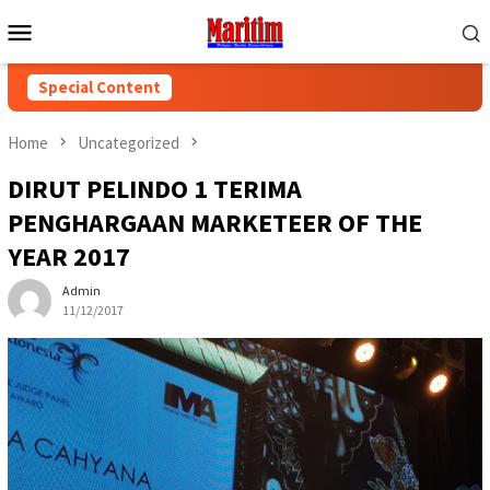
Skip
Mobile
to
Menu
content
Special Content
Home
Uncategorized
DIRUT PELINDO 1 TERIMA
PENGHARGAAN MARKETEER OF THE
YEAR 2017
Admin
11/12/2017