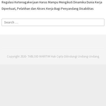
Regulasi Ketenagakerjaan Harus Mampu Mengikuti Dinamika Dunia Kerja
Diperkuat, Pelatihan dan Akses Kerja Bagi Penyandang Disabilitas
Search
for:
Copyright 2020- TABLOID MARITIM Hak Cipta Dilindungi Undang-Undang