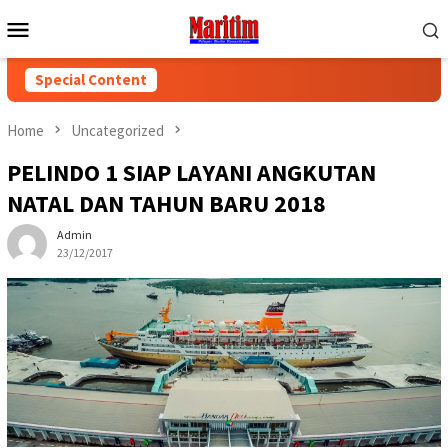
Skip
Mobile
to
Menu
content
Special Content
Home
Uncategorized
PELINDO 1 SIAP LAYANI ANGKUTAN
NATAL DAN TAHUN BARU 2018
Admin
23/12/2017