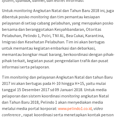
system
, spanduk, banner, dan
leaflet
informasi.
Untuk
monitoring
Angkutan Natal dan Tahun Baru 2018 ini, juga
dibentuk posko
monitoring
dan tim pemantau kesiapan
pelayanan di setiap cabang pelabuhan, yang merupakan posko
bersama dan beranggotakan Kesyahbandaran, Otoritas
Pelabuhan, Pelindo 1, Polri, TNI AL, Bea Cukai, Karantina,
Imigrasi dan Kesehatan Pelabuhan. Tim ini akan bertugas
untuk memantau kegiatan embarkasi dan debarkasi,
memantau bongkar muat barang, berkoordinasi dengan pihak-
pihak terkait, kegiatan pusat pengendalian trafik dan pusat
informasi serta pelaporan.
Tim
monitoring
dan pelayanan Angkutan Natal dan tahun Baru
2017 ini akan bertugas pada H-10 hingga H+15, yaitu mulai
tanggal 15 Desember 2017 sd 09 Januari 2018. Untuk media
pelaporan dan sistem koordinasi
monitoring
angkutan Natal
dan Tahun Baru 2018, Pelindo 1 akan menyediakan media
melalui media portal korporat:
www.pelindo1.co.id
,
video
conference
, rapat koordinasi serta menetapkan kontak person