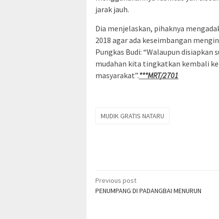
jarak jauh.
Dia menjelaskan, pihaknya mengadak
2018 agar ada keseimbangan menginga
Pungkas Budi: “Walaupun disiapkan 
mudahan kita tingkatkan kembali k
masyarakat”.
***MRT/2701
MUDIK GRATIS NATARU
Post
Previous post
PENUMPANG DI PADANGBAI MENURUN
navigation