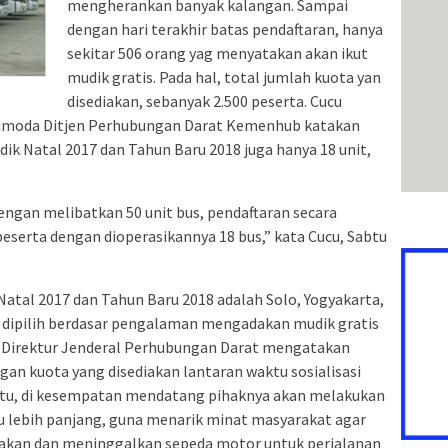
mengherankan banyak kalangan. Sampai
dengan hari terakhir batas pendaftaran, hanya
sekitar 506 orang yag menyatakan akan ikut
mudik gratis. Pada hal, total jumlah kuota yan
disediakan, sebanyak 2.500 peserta. Cucu
timoda Ditjen Perhubungan Darat Kemenhub katakan
ik Natal 2017 dan Tahun Baru 2018 juga hanya 18 unit,
engan melibatkan 50 unit bus, pendaftaran secara
peserta dengan dioperasikannya 18 bus,” kata Cucu, Sabtu
Natal 2017 dan Tahun Baru 2018 adalah Solo, Yogyakarta,
, dipilih berdasar pengalaman mengadakan mudik gratis
i Direktur Jenderal Perhubungan Darat mengatakan
gan kuota yang disediakan lantaran waktu sosialisasi
 itu, di kesempatan mendatang pihaknya akan melakukan
tu lebih panjang, guna menarik minat masyarakat agar
iakan dan meninggalkan sepeda motor untuk perjalanan