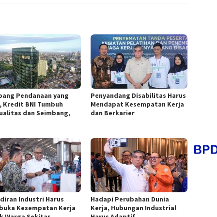
pang Pendanaan yang
Penyandang Disabilitas Harus
, Kredit BNI Tumbuh
Mendapat Kesempatan Kerja
ualitas dan Seimbang,
dan Berkarier
diran Industri Harus
Hadapi Perubahan Dunia
uka Kesempatan Kerja
Kerja, Hubungan Industrial
k Warga Sekitar
Harus Adaptif