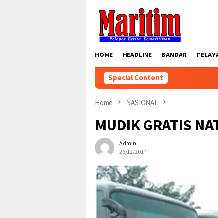
Skip
to
content
HOME
HEADLINE
BANDAR
PELAY
Special Content
Home
NASIONAL
MUDIK GRATIS NA
Admin
26/12/2017