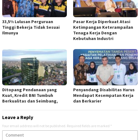
33,5% Lulusan Perguruan
Pasar Kerja Diperkuat Atasi
Tinggi Bekerja Tidak Sesuai
Ketimpangan Keterampailan
Ilmunya
Tenaga Kerja Dengan
Kebutuhan Industri
Ditopang Pendanaan yang
Penyandang Disabilitas Harus
Kuat, Kredit BNI Tumbuh
Mendapat Kesempatan Kerja
Berkualitas dan Seimbang,
dan Berkarier
Leave a Reply
Your email address will not be published.
Required fields are marked
*