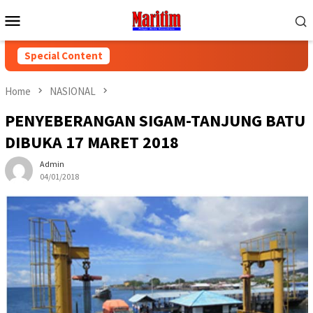
Skip
Mobile
to
Menu
content
Special Content
Home
NASIONAL
PENYEBERANGAN SIGAM-TANJUNG BATU
DIBUKA 17 MARET 2018
Admin
04/01/2018