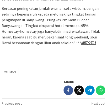
Berdasar peningkatan jumlah wisman seta wisdom, dengan
sedirinya bepengaruh kepada melonjaknya tingkat hunian
penginapan di Banyuwangi. Pungkas Plt Kadis Budpar
Banyuwangi: “Tingkat okupansi hotel mencapai 95%.
Homestay-homestay juga banyak diminati wisatawan. Tidak
heran, karena saat itu merupakan saat long weekend, libur
Natal bersamaan dengan libur anak sekolah”. ***
MRT/2701
WISMAN
SHARE
Post
Previous post
Next post