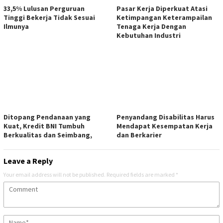
33,5% Lulusan Perguruan
Pasar Kerja Diperkuat Atasi
Tinggi Bekerja Tidak Sesuai
Ketimpangan Keterampailan
Ilmunya
Tenaga Kerja Dengan
Kebutuhan Industri
Ditopang Pendanaan yang
Penyandang Disabilitas Harus
Kuat, Kredit BNI Tumbuh
Mendapat Kesempatan Kerja
Berkualitas dan Seimbang,
dan Berkarier
Leave a Reply
Your email address will not be published.
Required fields are marked
*