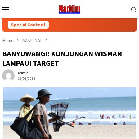
Skip
Mobile
to
Menu
content
Special Content
Home
NASIONAL
BANYUWANGI: KUNJUNGAN WISMAN
LAMPAUI TARGET
Admin
12/01/2018