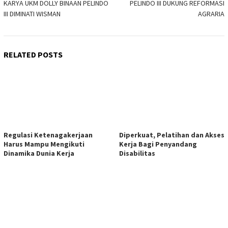
KARYA UKM DOLLY BINAAN PELINDO
PELINDO III DUKUNG REFORMASI
navigation
III DIMINATI WISMAN
AGRARIA
RELATED POSTS
Regulasi Ketenagakerjaan
Diperkuat, Pelatihan dan Akses
Harus Mampu Mengikuti
Kerja Bagi Penyandang
Dinamika Dunia Kerja
Disabilitas