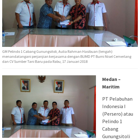
GM Pelindo 1 Cabang Gunungsitoli, Aulia Rahman Hasibuan (tengah)
menandatangani perjanjian kerjasama dengan BUMD PT Bumi Nisel Cemerlang
dan CV Sumber Tani Baru pada Rabu, 17 Januari 2018
Medan –
Maritim
PT Pelabuhan
Indonesia I
(Persero) atau
Pelindo 1
Cabang
Gunungsitoli