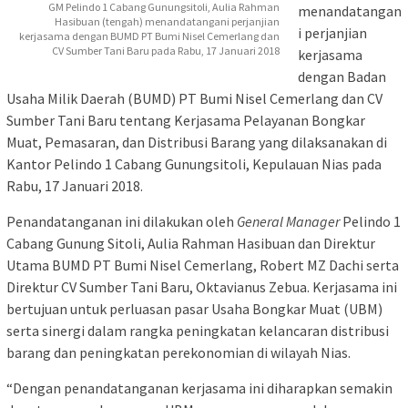
GM Pelindo 1 Cabang Gunungsitoli, Aulia Rahman
menandatangan
Hasibuan (tengah) menandatangani perjanjian
i perjanjian
kerjasama dengan BUMD PT Bumi Nisel Cemerlang dan
CV Sumber Tani Baru pada Rabu, 17 Januari 2018
kerjasama
dengan Badan
Usaha Milik Daerah (BUMD) PT Bumi Nisel Cemerlang dan CV
Sumber Tani Baru tentang Kerjasama Pelayanan Bongkar
Muat, Pemasaran, dan Distribusi Barang yang dilaksanakan di
Kantor Pelindo 1 Cabang Gunungsitoli, Kepulauan Nias pada
Rabu, 17 Januari 2018.
Penandatanganan ini dilakukan oleh
General Manager
Pelindo 1
Cabang Gunung Sitoli, Aulia Rahman Hasibuan dan Direktur
Utama BUMD PT Bumi Nisel Cemerlang, Robert MZ Dachi serta
Direktur CV Sumber Tani Baru, Oktavianus Zebua. Kerjasama ini
bertujuan untuk perluasan pasar Usaha Bongkar Muat (UBM)
serta sinergi dalam rangka peningkatan kelancaran distribusi
barang dan peningkatan perekonomian di wilayah Nias.
“Dengan penandatanganan kerjasama ini diharapkan semakin