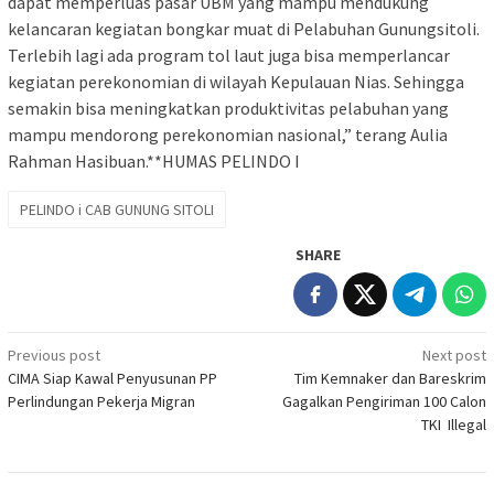
dapat memperluas pasar UBM yang mampu mendukung
kelancaran kegiatan bongkar muat di Pelabuhan Gunungsitoli.
Terlebih lagi ada program tol laut juga bisa memperlancar
kegiatan perekonomian di wilayah Kepulauan Nias. Sehingga
semakin bisa meningkatkan produktivitas pelabuhan yang
mampu mendorong perekonomian nasional,” terang Aulia
Rahman Hasibuan.**HUMAS PELINDO I
PELINDO i CAB GUNUNG SITOLI
SHARE
Post
Previous post
Next post
CIMA Siap Kawal Penyusunan PP
Tim Kemnaker dan Bareskrim
navigation
Perlindungan Pekerja Migran
Gagalkan Pengiriman 100 Calon
TKI Illegal