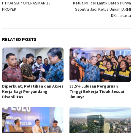
PT KAI SIAP OPERASIKAN 13
Ketua MPR RI Lantik Datep Purwa
navigation
PROYEK
Saputra Jadi Ketua Umum IARMI
DKI Jakarta
RELATED POSTS
Diperkuat, Pelatihan dan Akses
33,5% Lulusan Perguruan
Kerja Bagi Penyandang
Tinggi Bekerja Tidak Sesuai
Disabilitas
Ilmunya