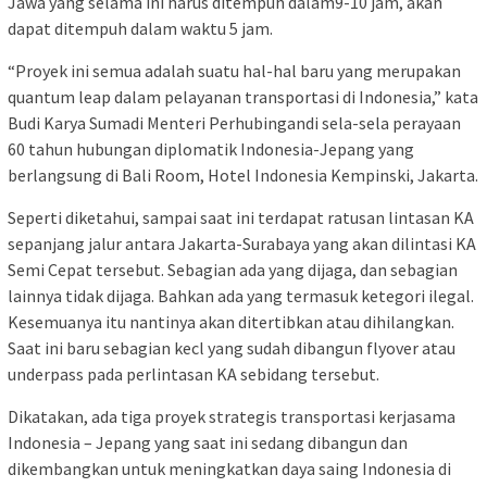
Jawa yang selama ini harus ditempuh dalam9-10 jam, akan
dapat ditempuh dalam waktu 5 jam.
“Proyek ini semua adalah suatu hal-hal baru yang merupakan
quantum leap dalam pelayanan transportasi di Indonesia,” kata
Budi Karya Sumadi Menteri Perhubingandi sela-sela perayaan
60 tahun hubungan diplomatik Indonesia-Jepang yang
berlangsung di Bali Room, Hotel Indonesia Kempinski, Jakarta.
Seperti diketahui, sampai saat ini terdapat ratusan lintasan KA
sepanjang jalur antara Jakarta-Surabaya yang akan dilintasi KA
Semi Cepat tersebut. Sebagian ada yang dijaga, dan sebagian
lainnya tidak dijaga. Bahkan ada yang termasuk ketegori ilegal.
Kesemuanya itu nantinya akan ditertibkan atau dihilangkan.
Saat ini baru sebagian kecl yang sudah dibangun flyover atau
underpass pada perlintasan KA sebidang tersebut.
Dikatakan, ada tiga proyek strategis transportasi kerjasama
Indonesia – Jepang yang saat ini sedang dibangun dan
dikembangkan untuk meningkatkan daya saing Indonesia di