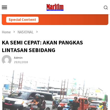
Skip
Mobile
to
Menu
content
Special Content
Home
NASIONAL
KA SEMI CEPAT: AKAN PANGKAS
LINTASAN SEBIDANG
Admin
29/01/2018