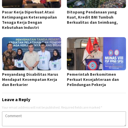
Pasar Kerja Diperkuat Atasi
Ditopang Pendanaan yang
Ketimpangan Keterampailan
Kuat, Kredit BNI Tumbuh
Tenaga Kerja Dengan
Berkualitas dan Seimbang,
Kebutuhan Industri
Penyandang Disabilitas Harus
Pemerintah Berkomitmen
Mendapat Kesempatan Kerja
Perkuat Kesejahteraan dan
dan Berkarier
Pelindungan Pekerja
Leave a Reply
Your email address will not be published.
Required fields are marked
*