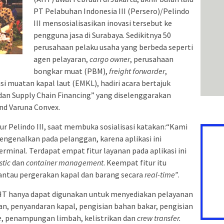
PT Pelabuhan Indonesia III (Persero)/Pelindo
III mensosialisasikan inovasi tersebut ke
pengguna jasa di Surabaya. Sedikitnya 50
perusahaan pelaku usaha yang berbeda seperti
agen pelayaran,
cargo owner
, perusahaan
bongkar muat (PBM),
freight forwarder
,
i muatan kapal laut (EMKL), hadiri acara bertajuk
 dan Supply Chain Financing” yang diselenggarakan
nd Varuna Convex.
r Pelindo III, saat membuka sosialisasi katakan:“Kami
ngenalkan pada pelanggan, karena aplikasi ini
erminal. Terdapat empat fitur layanan pada aplikasi ini
stic
dan
container management
. Keempat fitur itu
tau pergerakan kapal dan barang secara
real-time”
.
 AHT hanya dapat digunakan untuk menyediakan pelayanan
n, penyandaran kapal, pengisian bahan bakar, pengisian
e
, penampungan limbah, kelistrikan dan
crew transfer.