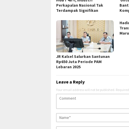
Perkapalan Nasional Tak
Bant
Terdampak Signifikan
Kom
Hadi
Trans
Mar
JR Kalsel Salurkan Santunan
Rp650 Juta Periode PAM
Lebaran 2025
Leave a Reply
Your email address will not be published.
Required