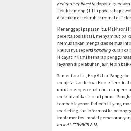
Kedepan aplikasi ini
dapat digunakan 
Teluk Lamong (TTL) pada tahap awal.
dilakukan di seluruh terminal di Pel
Menanggapi paparan itu, Makhroni Hi
peserta sosialisasi, menyambut baikap
memudahkan mengakses semua inform
khususnya seperti
handling
curah cair
Hidayat: “Kami berharap penggunaaa
layanan di pelabuhan jauh lebih baik 
Sementara itu, Erry Akbar Panggabean
menjelaskan bahwa Home Terminal me
untuk mempercepat dan mempermuda
melalui aplikasi smartphone. Pungkas
tambah layanan Pelindo III yang man
marketing dan informasi ke pelangg
implementasi model pemasaran ya
based”.
***ERICK A.M.