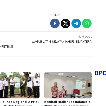
SHARE
Next post
WAGUB JATIM: NELAYAN HARUS SEJAHTERA
MPETENSI
 Pelindo Regional 2 Priok
Kembali Hadir “Sea Indonesia
k Peduli Taman dan
2025”, Pameran Kemaritiman