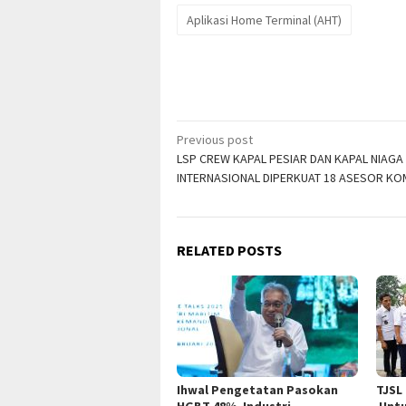
Aplikasi Home Terminal (AHT)
Post
Previous post
LSP CREW KAPAL PESIAR DAN KAPAL NIAGA
navigation
INTERNASIONAL DIPERKUAT 18 ASESOR KO
RELATED POSTS
Ihwal Pengetatan Pasokan
TJSL
HGBT 48%, Industri
Untu