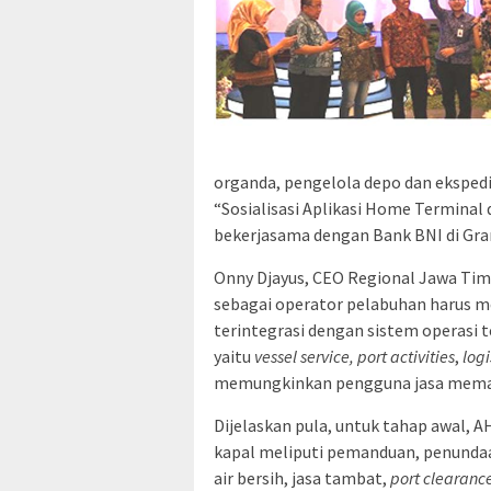
organda, pengelola depo dan ekspedis
“Sosialisasi Aplikasi Home Terminal
bekerjasama dengan Bank BNI di Gra
Onny Djayus, CEO Regional Jawa Timu
sebagai operator pelabuhan harus me
terintegrasi dengan sistem operasi t
yaitu
vessel service, port activities
,
logi
memungkinkan pengguna jasa meman
Dijelaskan pula, untuk tahap awal,
kapal meliputi pemanduan, penundaa
air bersih, jasa tambat,
port clearanc