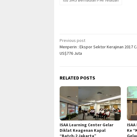
Post
Previous post
Menperin : Ekspor Sektor Kerajinan 2017 C
navigation
US$776 Juta
RELATED POSTS
ISAA Learning Center Gelar
ISAA
Diklat Keagenan Kapal
Ke “
“Batch-2 Jakarta”
Gela