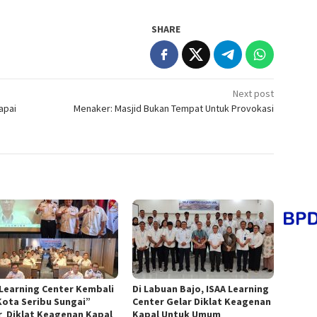
SHARE
Next post
apai
Menaker: Masjid Bukan Tempat Untuk Provokasi
 Learning Center Kembali
Di Labuan Bajo, ISAA Learning
Kota Seribu Sungai”
Center Gelar Diklat Keagenan
r Diklat Keagenan Kapal
Kapal Untuk Umum