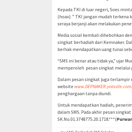
Kepada TKI di luar negeri, Soes min
(hoax). ” TKI jangan mudah terkena ka
seraya berjanji akan melakukan penel
Media sosial kembali dihebohkan d
singkat berhadiah dari Kemnaker. D
berhak mendapatkan uang tunai sebe
“SMS ini benar atau tidak ya,” ujar 
memperoleh pesan singkat melalui p
Dalam pesan singkat juga terlampir
website
www.DEPNAKER.yolasite.com
penghargaan tanpa diundi.
Untuk mendapatkan hadiah, peneri
dalam SMS. Pada akhir pesan singkat
SK.No.01.3748775.20.1718.***(
Purwan
Isu SMS Berhadiah PMI Teladan