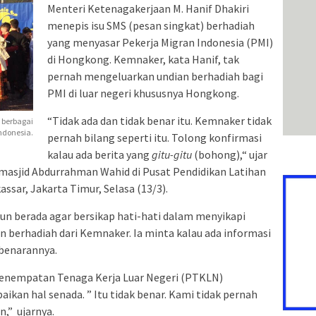
Menteri Ketenagakerjaan M. Hanif Dhakiri
menepis isu SMS (pesan singkat) berhadiah
yang menyasar Pekerja Migran Indonesia (PMI)
di Hongkong. Kemnaker, kata Hanif, tak
pernah mengeluarkan undian berhadiah bagi
PMI di luar negeri khususnya Hongkong.
“Tidak ada dan tidak benar itu. Kemnaker tidak
 berbagai
ndonesia.
pernah bilang seperti itu. Tolong konfirmasi
kalau ada berita yang
gitu-gitu
(bohong),“ ujar
asjid Abdurrahman Wahid di Pusat Pendidikan Latihan
sar, Jakarta Timur, Selasa (13/3).
un berada agar bersikap hati-hati dalam menyikapi
n berhadiah dari Kemnaker. Ia minta kalau ada informasi
ebenarannya.
enempatan Tenaga Kerja Luar Negeri (PTKLN)
an hal senada. ” Itu tidak benar. Kami tidak pernah
n,” ujarnya.