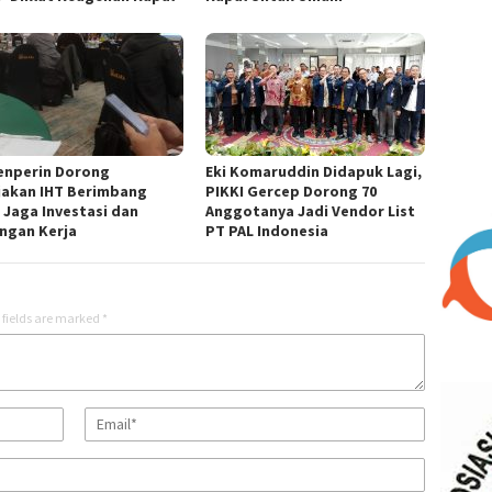
nperin Dorong
Eki Komaruddin Didapuk Lagi,
jakan IHT Berimbang
PIKKI Gercep Dorong 70
 Jaga Investasi dan
Anggotanya Jadi Vendor List
ngan Kerja
PT PAL Indonesia
 fields are marked
*