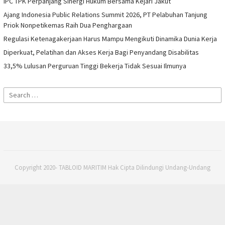
IPC TPK Perpanjang Sinergi Hukum Bersama Kejari Jakut
Ajang Indonesia Public Relations Summit 2026, PT Pelabuhan Tanjung
Priok Nonpetikemas Raih Dua Penghargaan
Regulasi Ketenagakerjaan Harus Mampu Mengikuti Dinamika Dunia Kerja
Diperkuat, Pelatihan dan Akses Kerja Bagi Penyandang Disabilitas
33,5% Lulusan Perguruan Tinggi Bekerja Tidak Sesuai Ilmunya
Search
for:
Copyright 2020- TABLOID MARITIM Hak Cipta Dilindungi Undang-Undang