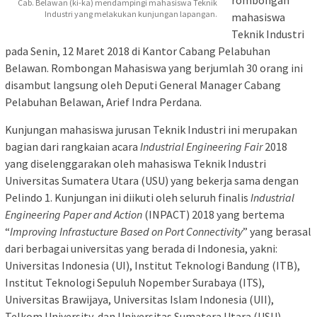
rombongan
Cab. Belawan (ki-ka) mendampingi mahasiswa Teknik
Industri yang melakukan kunjungan lapangan.
mahasiswa
Teknik Industri
pada Senin, 12 Maret 2018 di Kantor Cabang Pelabuhan
Belawan. Rombongan Mahasiswa yang berjumlah 30 orang ini
disambut langsung oleh Deputi General Manager Cabang
Pelabuhan Belawan, Arief Indra Perdana.
Kunjungan mahasiswa jurusan Teknik Industri ini merupakan
bagian dari rangkaian acara
Industrial Engineering Fair
2018
yang diselenggarakan oleh mahasiswa Teknik Industri
Universitas Sumatera Utara (USU) yang bekerja sama dengan
Pelindo 1. Kunjungan ini diikuti oleh seluruh finalis
Industrial
Engineering Paper and Action
(INPACT) 2018 yang bertema
“
Improving Infrastucture Based on Port Connectivity
” yang berasal
dari berbagai universitas yang berada di Indonesia, yakni:
Universitas Indonesia (UI), Institut Teknologi Bandung (ITB),
Institut Teknologi Sepuluh Nopember Surabaya (ITS),
Universitas Brawijaya, Universitas Islam Indonesia (UII),
Telkom University, dan Universitas Sumatera Utara (USU).