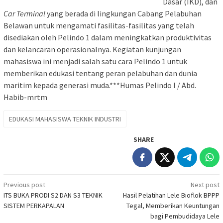
Dasar (IKD), dan
Car Terminal
yang berada di lingkungan Cabang Pelabuhan
Belawan untuk mengamati fasilitas-fasilitas yang telah
disediakan oleh Pelindo 1 dalam meningkatkan produktivitas
dan kelancaran operasionalnya. Kegiatan kunjungan
mahasiswa ini menjadi salah satu cara Pelindo 1 untuk
memberikan edukasi tentang peran pelabuhan dan dunia
maritim kepada generasi muda.***Humas Pelindo I / Abd.
Habib-mrtm
EDUKASI MAHASISWA TEKNIK INDUSTRI
SHARE
Post
Previous post
Next post
ITS BUKA PRODI S2 DAN S3 TEKNIK
Hasil Pelatihan Lele Bioflok BPPP
navigation
SISTEM PERKAPALAN
Tegal, Memberikan Keuntungan
bagi Pembudidaya Lele