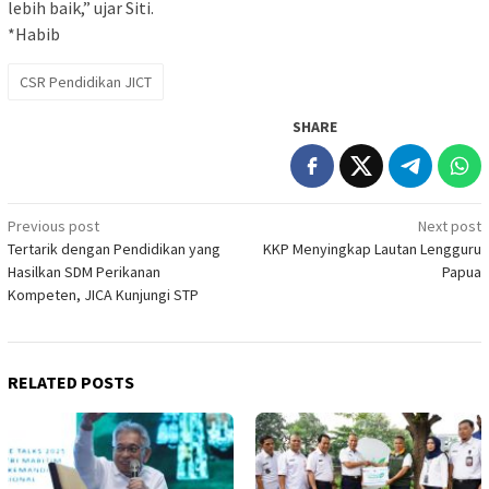
lebih baik,” ujar Siti.
*Habib
CSR Pendidikan JICT
SHARE
Post
Previous post
Next post
Tertarik dengan Pendidikan yang
KKP Menyingkap Lautan Lengguru
navigation
Hasilkan SDM Perikanan
Papua
Kompeten, JICA Kunjungi STP
RELATED POSTS