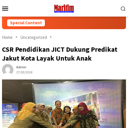
Skip
Mobile
to
Menu
content
Special Content
Home
Uncategorized
CSR Pendidikan JICT Dukung Predikat
Jakut Kota Layak Untuk Anak
Admin
27/03/2018