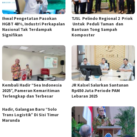
Ihwal Pengetatan Pasokan
TJSL Pelindo Regional 2 Priok
HGBT 48%, Industri Perkapalan
Untuk Peduli Taman dan
Nasional Tak Terdampak
Bantuan Tong Sampah
Signifikan
Komposter
Kembali Hadir “Sea Indonesia
JR Kalsel Salurkan Santunan
2025”, Pameran Kemaritiman
Rp650 Juta Periode PAM
Terlengkap dan Terbesar
Lebaran 2025
Hadir, Galangan Baru “Solo
Trans Logistik” Di Sisi Timur
Marunda