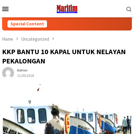
Skip
Mobile
to
Menu
content
Special Content
Home
Uncategorized
KKP BANTU 10 KAPAL UNTUK NELAYAN
PEKALONGAN
Admin
11/05/2018