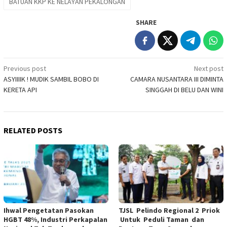
BATUAN KKP KE NELAYAN PEKALONGAN
SHARE
Post
Previous post
Next post
ASYIIIIK ! MUDIK SAMBIL BOBO DI
CAMARA NUSANTARA III DIMINTA
navigation
KERETA API
SINGGAH DI BELU DAN WINI
RELATED POSTS
Ihwal Pengetatan Pasokan
TJSL Pelindo Regional 2 Priok
HGBT 48%, Industri Perkapalan
Untuk Peduli Taman dan