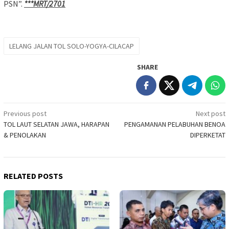
PSN”.
***MRT/2701
LELANG JALAN TOL SOLO-YOGYA-CILACAP
SHARE
Post
Previous post
Next post
TOL LAUT SELATAN JAWA, HARAPAN
PENGAMANAN PELABUHAN BENOA
navigation
& PENOLAKAN
DIPERKETAT
RELATED POSTS