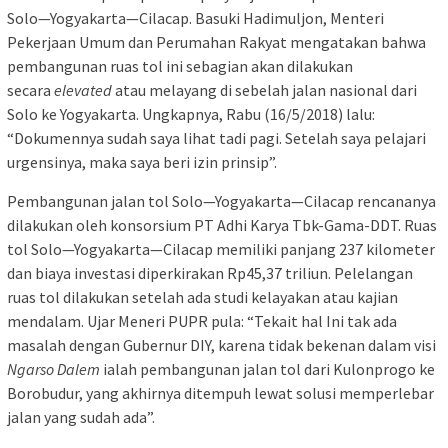
Solo—Yogyakarta—Cilacap. Basuki Hadimuljon, Menteri
Pekerjaan Umum dan Perumahan Rakyat mengatakan bahwa
pembangunan ruas tol ini sebagian akan dilakukan
secara
elevated
atau melayang di sebelah jalan nasional dari
Solo ke Yogyakarta. Ungkapnya, Rabu (16/5/2018) lalu:
“Dokumennya sudah saya lihat tadi pagi. Setelah saya pelajari
urgensinya, maka saya beri izin prinsip”.
Pembangunan jalan tol Solo—Yogyakarta—Cilacap rencananya
dilakukan oleh konsorsium PT Adhi Karya Tbk-Gama-DDT. Ruas
tol Solo—Yogyakarta—Cilacap memiliki panjang 237 kilometer
dan biaya investasi diperkirakan Rp45,37 triliun. Pelelangan
ruas tol dilakukan setelah ada studi kelayakan atau kajian
mendalam. Ujar Meneri PUPR pula: “Tekait hal Ini tak ada
masalah dengan Gubernur DIY, karena tidak bekenan dalam visi
Ngarso Dalem
ialah pembangunan jalan tol dari Kulonprogo ke
Borobudur, yang akhirnya ditempuh lewat solusi memperlebar
jalan yang sudah ada”.