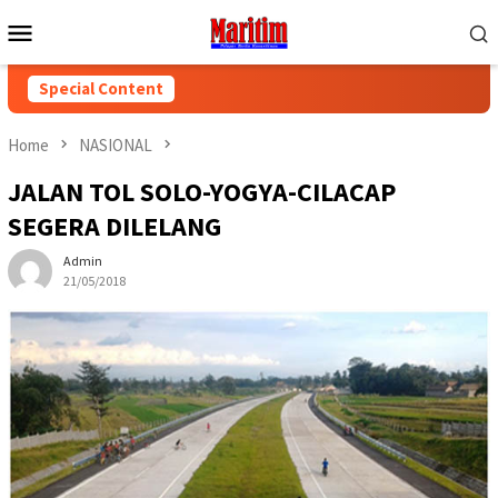
Skip
Mobile
to
Menu
content
Special Content
Home
NASIONAL
JALAN TOL SOLO-YOGYA-CILACAP
SEGERA DILELANG
Admin
21/05/2018