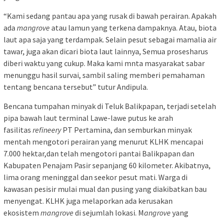
“Kami sedang pantau apa yang rusak di bawah perairan. Apakah
ada
mangrove
atau lamun yang terkena dampaknya. Atau, biota
laut apa saja yang terdampak. Selain pesut sebagai mamalia air
tawar, juga akan dicari biota laut lainnya, Semua prosesharus
diberi waktu yang cukup. Maka kami mnta masyarakat sabar
menunggu hasil survai, sambil saling memberi pemahaman
tentang bencana tersebut” tutur Andipula.
Bencana tumpahan minyak di Teluk Balikpapan, terjadi setelah
pipa bawah laut terminal Lawe-lawe putus ke arah
fasilitas
refineery
PT Pertamina, dan semburkan minyak
mentah mengotori perairan yang menurut KLHK mencapai
7.000 hektar,dan telah mengotori pantai Balikpapan dan
Kabupaten Penajam Pasir sepanjang 60 kilometer. Akibatnya,
lima orang meninggal dan seekor pesut mati. Warga di
kawasan pesisir mulai mual dan pusing yang diakibatkan bau
menyengat. KLHK juga melaporkan ada kerusakan
ekosistem
mangrove
di sejumlah lokasi. M
angrove
yang