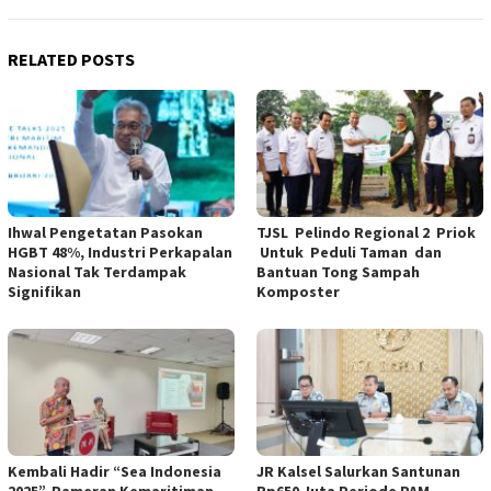
RELATED POSTS
Ihwal Pengetatan Pasokan
TJSL Pelindo Regional 2 Priok
HGBT 48%, Industri Perkapalan
Untuk Peduli Taman dan
Nasional Tak Terdampak
Bantuan Tong Sampah
Signifikan
Komposter
Kembali Hadir “Sea Indonesia
JR Kalsel Salurkan Santunan
2025”, Pameran Kemaritiman
Rp650 Juta Periode PAM