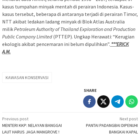
kasus tumpahan minyak mentah di perairan Indonesia. Kasus-
kasus tersebut, beberapa di antaranya terjadi di perairan Timor,
NTT akibat ledakan ladang minyak di Blok Atlas Australia
milik
Petroleum Authority of Thailand Exploration and Production
Public Company Limited
(PTTEP). Ungkap Herawati: “Kerugian
ekologis akibat pencemaran ini belum dipulihkan”.
***ERICK
A.M.
KAWASAN KONSERVASI
SHARE
Post
Previous post
Next post
MENTERI KKP: NELAYAN BANGGAI
PANTAI PADANGBAI DIPENUHI
navigation
LAUT HARUS JAGA MANGROVE !
BANGKAI KAPAL