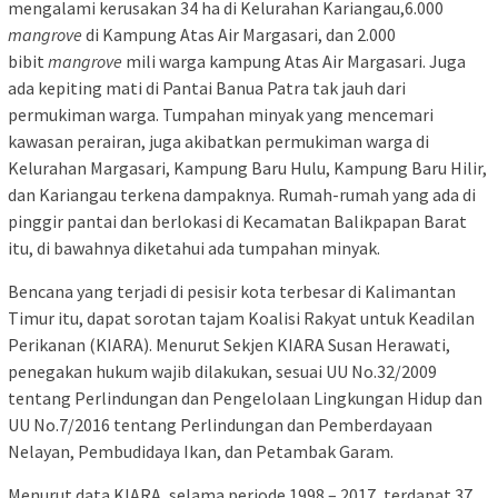
mengalami kerusakan 34 ha di Kelurahan Kariangau,6.000
mangrove
di Kampung Atas Air Margasari, dan 2.000
bibit
mangrove
mili warga kampung Atas Air Margasari. Juga
ada kepiting mati di Pantai Banua Patra tak jauh dari
permukiman warga. Tumpahan minyak yang mencemari
kawasan perairan, juga akibatkan permukiman warga di
Kelurahan Margasari, Kampung Baru Hulu, Kampung Baru Hilir,
dan Kariangau terkena dampaknya. Rumah-rumah yang ada di
pinggir pantai dan berlokasi di Kecamatan Balikpapan Barat
itu, di bawahnya diketahui ada tumpahan minyak.
Bencana yang terjadi di pesisir kota terbesar di Kalimantan
Timur itu, dapat sorotan tajam Koalisi Rakyat untuk Keadilan
Perikanan (KIARA). Menurut Sekjen KIARA Susan Herawati,
penegakan hukum wajib dilakukan, sesuai UU No.32/2009
tentang Perlindungan dan Pengelolaan Lingkungan Hidup dan
UU No.7/2016 tentang Perlindungan dan Pemberdayaan
Nelayan, Pembudidaya Ikan, dan Petambak Garam.
Menurut data KIARA, selama periode 1998 – 2017, terdapat 37