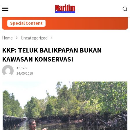
Skip
Mobile
to
Menu
content
Special Content
Home
Uncategorized
KKP: TELUK BALIKPAPAN BUKAN
KAWASAN KONSERVASI
Admin
24/05/2018