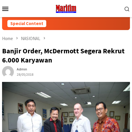
Skip
Mobile
to
Menu
content
Special Content
Home
NASIONAL
Banjir Order, McDermott Segera Rekrut
6.000 Karyawan
Admin
28/05/2018