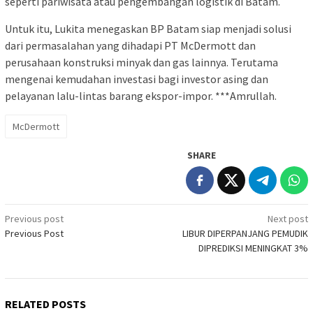
seperti pariwisata atau pengembangan logistik di Batam.
Untuk itu, Lukita menegaskan BP Batam siap menjadi solusi
dari permasalahan yang dihadapi PT McDermott dan
perusahaan konstruksi minyak dan gas lainnya. Terutama
mengenai kemudahan investasi bagi investor asing dan
pelayanan lalu-lintas barang ekspor-impor. ***Amrullah.
McDermott
SHARE
Post
Previous post
Next post
Previous Post
LIBUR DIPERPANJANG PEMUDIK
navigation
DIPREDIKSI MENINGKAT 3%
RELATED POSTS