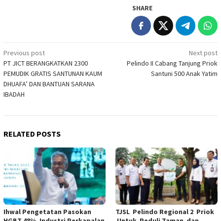
SHARE
Post
Previous post
Next post
PT JICT BERANGKATKAN 2300
Pelindo II Cabang Tanjung Priok
navigation
PEMUDIK GRATIS SANTUNAN KAUM
Santuni 500 Anak Yatim
DHUAFA’ DAN BANTUAN SARANA
IBADAH
RELATED POSTS
Ihwal Pengetatan Pasokan
TJSL Pelindo Regional 2 Priok
HGBT 48%, Industri Perkapalan
Untuk Peduli Taman dan