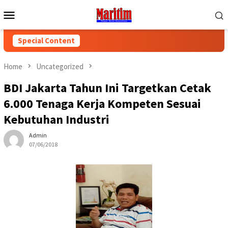
Skip
Mobile
to
Menu
content
Special Content
Home
Uncategorized
BDI Jakarta Tahun Ini Targetkan Cetak
6.000 Tenaga Kerja Kompeten Sesuai
Kebutuhan Industri
Admin
07/06/2018