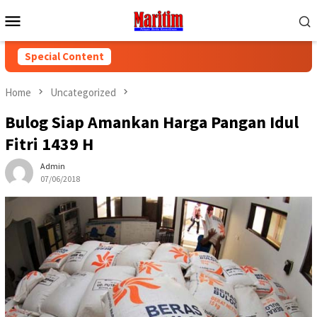
Skip
Mobile
to
Menu
content
Special Content
Home
Uncategorized
Bulog Siap Amankan Harga Pangan Idul
Fitri 1439 H
Admin
07/06/2018