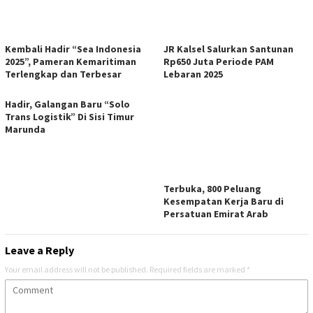
Kembali Hadir “Sea Indonesia
JR Kalsel Salurkan Santunan
2025”, Pameran Kemaritiman
Rp650 Juta Periode PAM
Terlengkap dan Terbesar
Lebaran 2025
Hadir, Galangan Baru “Solo
Trans Logistik” Di Sisi Timur
Marunda
Terbuka, 800 Peluang
Kesempatan Kerja Baru di
Persatuan Emirat Arab
Leave a Reply
Your email address will not be published.
Required fields are marked
*