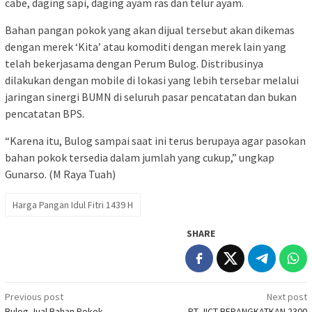
cabe, daging sapi, daging ayam ras dan telur ayam.
Bahan pangan pokok yang akan dijual tersebut akan dikemas
dengan merek ‘Kita’ atau komoditi dengan merek lain yang
telah bekerjasama dengan Perum Bulog. Distribusinya
dilakukan dengan mobile di lokasi yang lebih tersebar melalui
jaringan sinergi BUMN di seluruh pasar pencatatan dan bukan
pencatatan BPS.
“Karena itu, Bulog sampai saat ini terus berupaya agar pasokan
bahan pokok tersedia dalam jumlah yang cukup,” ungkap
Gunarso. (M Raya Tuah)
Harga Pangan Idul Fitri 1439 H
SHARE
Post
Previous post
Next post
Bulog Jual Bahan Pokok
PT JICT BERANGKATKAN 2300