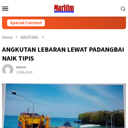
Skip
Mobile
to
Menu
content
Special Content
Home
NASIONAL
ANGKUTAN LEBARAN LEWAT PADANGBAI
NAIK TIPIS
Admin
13/06/2018