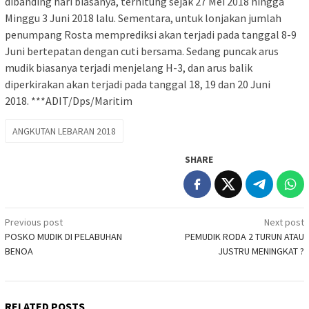
dibanding hari biasanya, terhitung sejak 27 Mei 2018 hingga
Minggu 3 Juni 2018 lalu. Sementara, untuk lonjakan jumlah
penumpang Rosta memprediksi akan terjadi pada tanggal 8-9
Juni bertepatan dengan cuti bersama. Sedang puncak arus
mudik biasanya terjadi menjelang H-3, dan arus balik
diperkirakan akan terjadi pada tanggal 18, 19 dan 20 Juni
2018. ***ADIT/Dps/Maritim
ANGKUTAN LEBARAN 2018
SHARE
Post
Previous post
Next post
POSKO MUDIK DI PELABUHAN
PEMUDIK RODA 2 TURUN ATAU
navigation
BENOA
JUSTRU MENINGKAT ?
RELATED POSTS