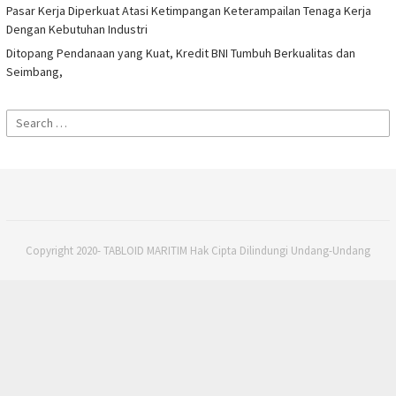
Pasar Kerja Diperkuat Atasi Ketimpangan Keterampailan Tenaga Kerja
Dengan Kebutuhan Industri
Ditopang Pendanaan yang Kuat, Kredit BNI Tumbuh Berkualitas dan
Seimbang,
Search
for:
Copyright 2020- TABLOID MARITIM Hak Cipta Dilindungi Undang-Undang