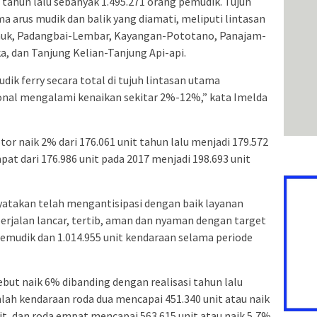
tahun lalu sebanyak 1.495.271 orang pemudik. Tujuh
 arus mudik dan balik yang diamati, meliputi lintasan
nuk, Padangbai-Lembar, Kayangan-Pototano, Panajam-
a, dan Tanjung Kelian-Tanjung Api-api.
dik ferry secara total di tujuh lintasan utama
nal mengalami kenaikan sekitar 2%-12%,” kata Imelda
or naik 2% dari 176.061 unit tahun lalu menjadi 179.572
pat dari 176.986 unit pada 2017 menjadi 198.693 unit
yatakan telah mengantisipasi dengan baik layanan
erjalan lancar, tertib, aman dan nyaman dengan target
emudik dan 1.014.955 unit kendaraan selama periode
ebut naik 6% dibanding dengan realisasi tahun lalu
mlah kendaraan roda dua mencapai 451.340 unit atau naik
it, dan roda empat mencapai 563.615 unit atau naik 5,7%