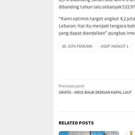
dibanding tahun lalu sebanyak 532.97
“Kami optimis target angkut 4,2 jut
Lebaran. Hal itu menjadi tengara bah
yang dapat diandalkan” pungkas Imel
65 JUTA PEMUDIK
ASDP ANGKUT 1
Post
Previous post
GRATIS : ARUS BALIK DENGAN KAPAL LAUT
navigation
RELATED POSTS