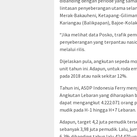
dibanding dengan periode yang sama 
lintasan penyeberangan utama selama
Merak-Bakauheni, Ketapang-Gilima
Kariangau (Balikpapan), Bajoe-Kolak
“Jika melihat data Posko, trafik pemu
penyeberangan yang terpantau nasio
melalui rilis.
Dijelaskan pula, angkutan sepeda mot
unit tahun ini. Adapun, untuk roda em
pada 2018 atau naik sekitar 12%.
Tahun ini, ASDP Indonesia Ferry men
Angkutan Lebaran yang diharapkan b
dapat mengangkut 4.222.071 orang p
mudik pada H-1 hingga H+7 Lebaran.
Adapun, target 4,2 juta pemudik ters
sebanyak 3,98 juta pemudik. Lalu, ju
6,3% dibanding tahun lalu 424.470 un