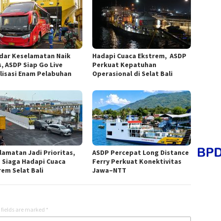
dar Keselamatan Naik
Hadapi Cuaca Ekstrem, ASDP
s, ASDP Siap Go Live
Perkuat Kepatuhan
ilisasi Enam Pelabuhan
Operasional di Selat Bali
lamatan Jadi Prioritas,
ASDP Percepat Long Distance
 Siaga Hadapi Cuaca
Ferry Perkuat Konektivitas
rem Selat Bali
Jawa–NTT
 fields are marked
*