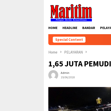
Skip
to
content
HOME
HEADLINE
BANDAR
PELAY
Special Content
Home
PELAYARAN
1,65 JUTA PEMUD
Admin
19/06/2018