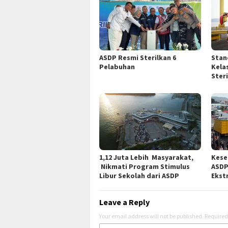
ASDP Resmi Sterilkan 6
Stan
Pelabuhan
Kela
Ster
1,12 Juta Lebih Masyarakat,
Kese
Nikmati Program Stimulus
ASDP
Libur Sekolah dari ASDP
Ekst
Leave a Reply
Your email address will not be published.
Required