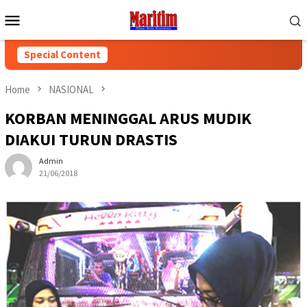
Skip
Mobile
to
Menu
content
Special Content
Home
NASIONAL
KORBAN MENINGGAL ARUS MUDIK
DIAKUI TURUN DRASTIS
Admin
21/06/2018