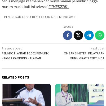
terus menjaga keamanan dan kenyamanan pemudik hingga
musim mudik kali ini selesai”.
***MRT/2701.
PENURUNAN ANGKA KECELAKAAN ARUS MUDIK 2018
SHARE
Post
Previous post
Next post
PELINDO III ANTAR 16.502 PEMUDIK
OMBAK 3 METER, PELAYARAN
navigation
HINGGA KAMPUNG HALAMAN
MUDIK GRATIS TERTUNDA
RELATED POSTS