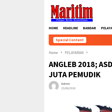
Skip
to
content
HOME
HEADLINE
BANDAR
PELAY
Special Content
Home
PELAYARAN
ANGLEB 2018; ASD
JUTA PEMUDIK
Admin
25/06/2018