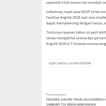
sejumlah titik namun hal tersebut ti
Imbuhnya, sejak awal ASDP telah m
fasilitas Angleb 2018 saat arus mudi
dapat menyeberang dengan lancar, a
Tentunya layanan tahun ini jauh leb
selalu menjadi hal utama dan pertam
Angleb 2018 di 7 lintasan utama yang
ASDP SUKSES LAYANI PEMUDIK
Post
Previous post
PRESIDEN JOKOWI: TAHUN 2019 DAENDELS
navigation
SAMBUNG TOL MERAK-BANYUWANGI