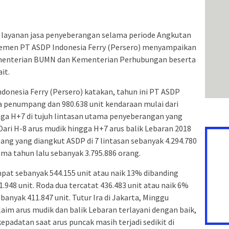
 layanan jasa penyeberangan selama periode Angkutan
jemen PT ASDP Indonesia Ferry (Persero) menyampaikan
Kementerian BUMN dan Kementerian Perhubungan beserta
it.
ndonesia Ferry (Persero) katakan, tahun ini PT ASDP
ta penumpang dan 980.638 unit kendaraan mulai dari
gga H+7 di tujuh lintasan utama penyeberangan yang
“Dari H-8 arus mudik hingga H+7 arus balik Lebaran 2018
ang yang diangkut ASDP di 7 lintasan sebanyak 4.294.780
ama tahun lalu sebanyak 3.795.886 orang.
mpat sebanyak 544.155 unit atau naik 13% dibanding
.948 unit. Roda dua tercatat 436.483 unit atau naik 6%
banyak 411.847 unit. Tutur Ira di Jakarta, Minggu
klaim arus mudik dan balik Lebaran terlayani dengan baik,
padatan saat arus puncak masih terjadi sedikit di