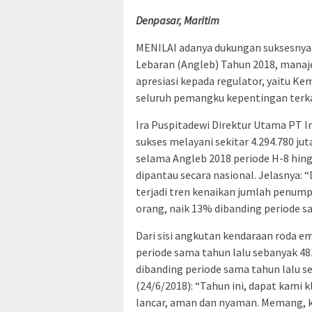
Denpasar, Maritim
MENILAI adanya dukungan suksesnya
Lebaran (Angleb) Tahun 2018, mana
apresiasi kepada regulator, yaitu 
seluruh pemangku kepentingan terka
Ira Puspitadewi Direktur Utama PT I
sukses melayani sekitar 4.294.780 ju
selama Angleb 2018 periode H-8 hin
dipantau secara nasional. Jelasnya: 
terjadi tren kenaikan jumlah penump
orang, naik 13% dibanding periode s
Dari sisi angkutan kendaraan roda e
periode sama tahun lalu sebanyak 481
dibanding periode sama tahun lalu se
(24/6/2018): “Tahun ini, dapat kami 
lancar, aman dan nyaman. Memang, ke