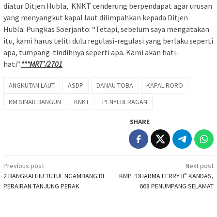
diatur Ditjen Hubla, KNKT cenderung berpendapat agar urusan
yang menyangkut kapal laut dilimpahkan kepada Ditjen
Hubla. Pungkas Soerjanto: “Tetapi, sebelum saya mengatakan
itu, kami harus teliti dulu regulasi-regulasi yang berlaku seperti
apa, tumpang-tindihnya seperti apa. Kami akan hati-
hati”.
***MRT’/2701
ANGKUTAN LAUT
ASDP
DANAU TOBA
KAPAL RORO
KM SINAR BANGUN
KNKT
PENYEBERAGAN
SHARE
Post
Previous post
Next post
2 BANGKAI HIU TUTUL NGAMBANG DI
KMP “DHARMA FERRY II” KANDAS,
navigation
PERAIRAN TANJUNG PERAK
668 PENUMPANG SELAMAT