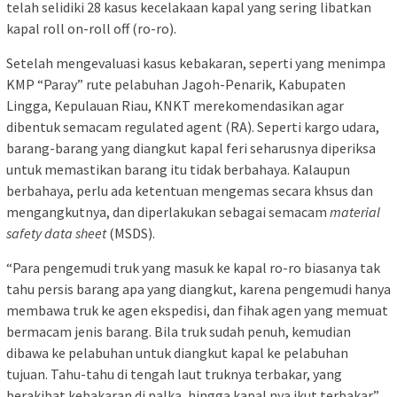
telah selidiki 28 kasus kecelakaan kapal yang sering libatkan
kapal roll on-roll off (ro-ro).
Setelah mengevaluasi kasus kebakaran, seperti yang menimpa
KMP “Paray” rute pelabuhan Jagoh-Penarik, Kabupaten
Lingga, Kepulauan Riau, KNKT merekomendasikan agar
dibentuk semacam regulated agent (RA). Seperti kargo udara,
barang-barang yang diangkut kapal feri seharusnya diperiksa
untuk memastikan barang itu tidak berbahaya. Kalaupun
berbahaya, perlu ada ketentuan mengemas secara khsus dan
mengangkutnya, dan diperlakukan sebagai semacam
material
safety data sheet
(MSDS).
“Para pengemudi truk yang masuk ke kapal ro-ro biasanya tak
tahu persis barang apa yang diangkut, karena pengemudi hanya
membawa truk ke agen ekspedisi, dan fihak agen yang memuat
bermacam jenis barang. Bila truk sudah penuh, kemudian
dibawa ke pelabuhan untuk diangkut kapal ke pelabuhan
tujuan. Tahu-tahu di tengah laut truknya terbakar, yang
berakibat kebakaran di palka, hingga kapal nya ikut terbakar”