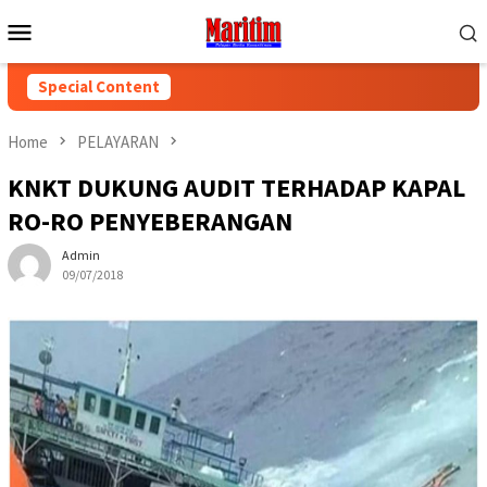
Skip
Mobile
to
Menu
content
Special Content
Home
PELAYARAN
KNKT DUKUNG AUDIT TERHADAP KAPAL
RO-RO PENYEBERANGAN
Admin
09/07/2018