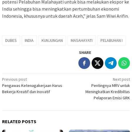
potensi Pelabuhan Malahayati untuk bisa melakukan ekspor ke
India sehingga bisa meningkatkan pertumbuhan ekonomi
Indonesia, khususnya untuk daerah Aceh,” jelas Sam Wiwi Arifin.
DUBES
INDIA
KUNJUNGAN
MASAHAYATI
PELABUHAN I
SHARE
Post
Previous post
Next post
Pengawas Ketenagakerjaan Harus
Pentingnya MRV untuk
navigation
Bekerja Kreatif dan Inovatif
Meningkatkan Kredibiltas
Pelaporan Emisi GRK
RELATED POSTS