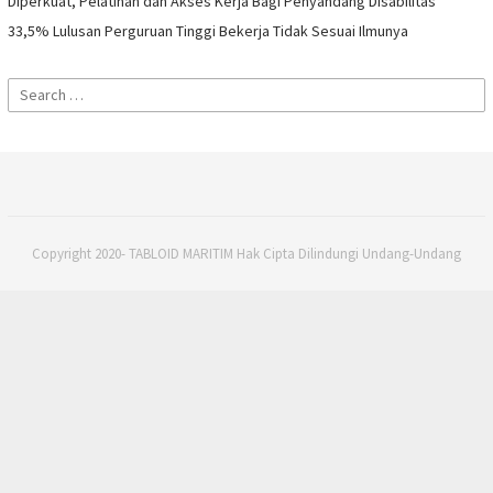
Diperkuat, Pelatihan dan Akses Kerja Bagi Penyandang Disabilitas
33,5% Lulusan Perguruan Tinggi Bekerja Tidak Sesuai Ilmunya
Search
for:
Copyright 2020- TABLOID MARITIM Hak Cipta Dilindungi Undang-Undang