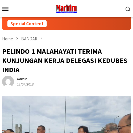
Skip
Mobile
to
Menu
content
Special Content
Home
BANDAR
PELINDO 1 MALAHAYATI TERIMA
KUNJUNGAN KERJA DELEGASI KEDUBES
INDIA
Admin
12/07/2018