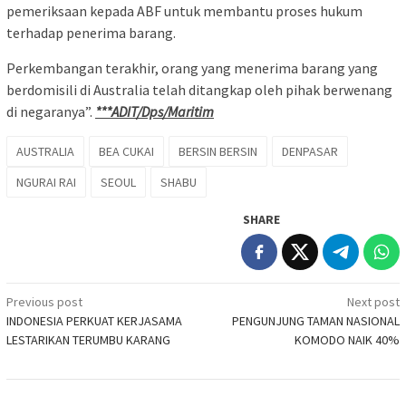
pemeriksaan kepada ABF untuk membantu proses hukum
terhadap penerima barang.
Perkembangan terakhir, orang yang menerima barang yang
berdomisili di Australia telah ditangkap oleh pihak berwenang
di negaranya”.
***ADIT/Dps/Maritim
AUSTRALIA
BEA CUKAI
BERSIN BERSIN
DENPASAR
NGURAI RAI
SEOUL
SHABU
SHARE
Post
Previous post
Next post
INDONESIA PERKUAT KERJASAMA
PENGUNJUNG TAMAN NASIONAL
navigation
LESTARIKAN TERUMBU KARANG
KOMODO NAIK 40%