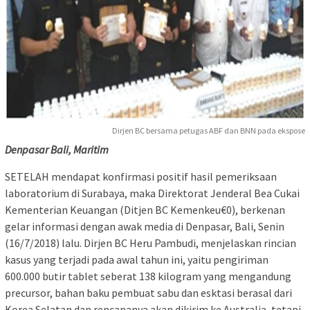
Dirjen BC bersama petugas ABF dan BNN pada ekspose
Denpasar Bali, Maritim
SETELAH mendapat konfirmasi positif hasil pemeriksaan
laboratorium di Surabaya, maka Direktorat Jenderal Bea Cukai
Kementerian Keuangan (Ditjen BC Kemenkeu€0), berkenan
gelar informasi dengan awak media di Denpasar, Bali, Senin
(16/7/2018) lalu. Dirjen BC Heru Pambudi, menjelaskan rincian
kasus yang terjadi pada awal tahun ini, yaitu pengiriman
600.000 butir tablet seberat 138 kilogram yang mengandung
precursor, bahan baku pembuat sabu dan esktasi berasal dari
Korea Selatan dan rencananya akan dikirim ke Australia, tetapi