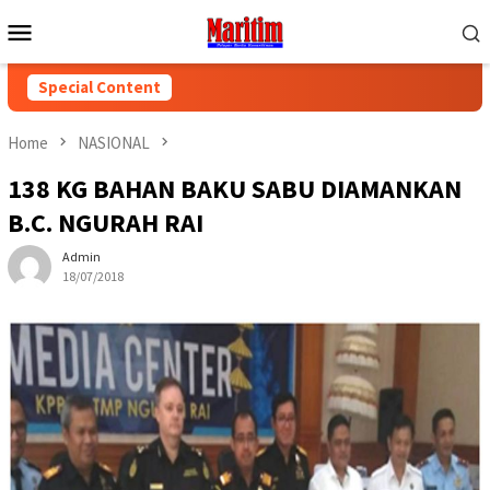
Skip
Mobile
to
Menu
content
Special Content
Home
NASIONAL
138 KG BAHAN BAKU SABU DIAMANKAN
B.C. NGURAH RAI
Admin
18/07/2018