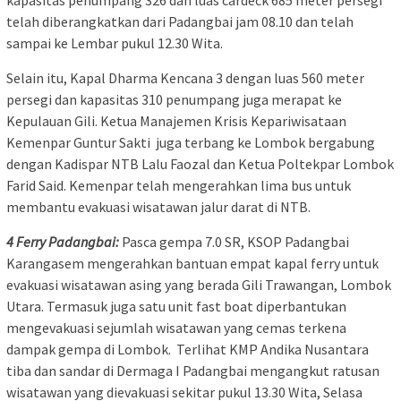
kapasitas penumpang 326 dan luas cardeck 685 meter persegi
telah diberangkatkan dari Padangbai jam 08.10 dan telah
sampai ke Lembar pukul 12.30 Wita.
Selain itu, Kapal Dharma Kencana 3 dengan luas 560 meter
persegi dan kapasitas 310 penumpang juga merapat ke
Kepulauan Gili. Ketua Manajemen Krisis Kepariwisataan
Kemenpar Guntur Sakti juga terbang ke Lombok bergabung
dengan Kadispar NTB Lalu Faozal dan Ketua Poltekpar Lombok
Farid Said. Kemenpar telah mengerahkan lima bus untuk
membantu evakuasi wisatawan jalur darat di NTB.
4 Ferry Padangbai:
Pasca gempa 7.0 SR, KSOP Padangbai
Karangasem mengerahkan bantuan empat kapal ferry untuk
evakuasi wisatawan asing yang berada Gili Trawangan, Lombok
Utara. Termasuk juga satu unit fast boat diperbantukan
mengevakuasi sejumlah wisatawan yang cemas terkena
dampak gempa di Lombok. Terlihat KMP Andika Nusantara
tiba dan sandar di Dermaga I Padangbai mengangkut ratusan
wisatawan yang dievakuasi sekitar pukul 13.30 Wita, Selasa