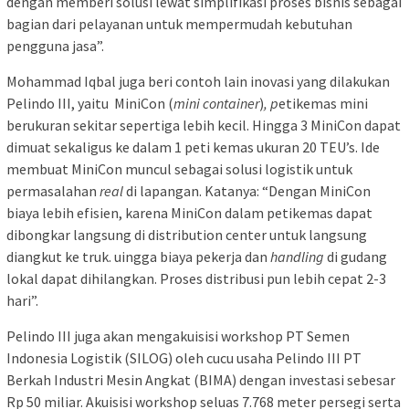
dengan memberi solusi lewat simplifikasi proses bisnis sebagai
bagian dari pelayanan untuk mempermudah kebutuhan
pengguna jasa”.
Mohammad Iqbal juga beri contoh lain inovasi yang dilakukan
Pelindo III, yaitu MiniCon (
mini container
)
, p
etikemas mini
berukuran sekitar sepertiga lebih kecil. Hingga 3 MiniCon dapat
dimuat sekaligus ke dalam 1 peti kemas ukuran 20 TEU’s. Ide
membuat MiniCon muncul sebagai solusi logistik untuk
permasalahan
real
di lapangan. Katanya: “Dengan MiniCon
biaya lebih efisien, karena MiniCon dalam petikemas dapat
dibongkar langsung di distribution center untuk langsung
diangkut ke truk. uingga biaya pekerja dan
handling
di gudang
lokal dapat dihilangkan. Proses distribusi pun lebih cepat 2-3
hari”.
Pelindo III juga akan mengakuisisi workshop PT Semen
Indonesia Logistik (SILOG) oleh cucu usaha Pelindo III PT
Berkah Industri Mesin Angkat (BIMA) dengan investasi sebesar
Rp 50 miliar. Akuisisi workshop seluas 7.768 meter persegi serta