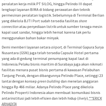
peralatan kerja milik PT SILOG, hingga Pelindo III dapat
lengkapi layanan BIMA di bidang perawatan dan teknik
permesinan peralatan logistik. Sebelumnya di Terminal Berlian
yang dikelola BJTI Port sudah tersedia fasilitas
shore
connection
atau penyediaan listrik untuk sumber tenaga mesin
kapal saat sandar, hingga lebih hemat karena tak perlu
menggunakan bahan bakar minyak.
Demi memberi layanan setara
airport,
di Terminal Gapura Surya
Nusantara (GSN) juga telah tersedia Capsule Hotel pertama
yang ada di gedung terminal penumpang kapal laut di
Indonesia
.
Pelaku bisnis maritim di Surabaya juga akan nikmati
fasilitas menara pusat bisnis pertama di kawasan Pelabuhan
Tanjung Perak, dengan dibangunnya Pelindo Place, setinggi 23
lantai dengan konsep
green building
dan menelan anggaran
hingga Rp 466 miliar
.
Adanya Pelindo Place yang dikelola
Pelindo Properti Indonesia akan membuat komunikasi bisnis
antarinstitusi jadi lebih efisien dan lebih hidup (
lively
).
***ERICK
ARHADITA