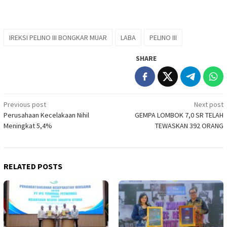
IREKSI PELINO III BONGKAR MUAR
LABA
PELINO III
SHARE
Post
Previous post
Next post
Perusahaan Kecelakaan Nihil
GEMPA LOMBOK 7,0 SR TELAH
navigation
Meningkat 5,4%
TEWASKAN 392 ORANG
RELATED POSTS