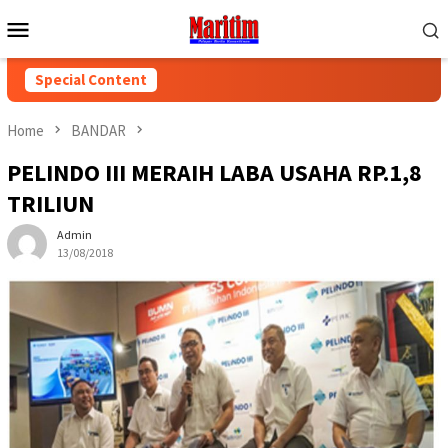
Skip
Mobile
to
Menu
content
Special Content
Home
BANDAR
PELINDO III MERAIH LABA USAHA RP.1,8
TRILIUN
Admin
13/08/2018