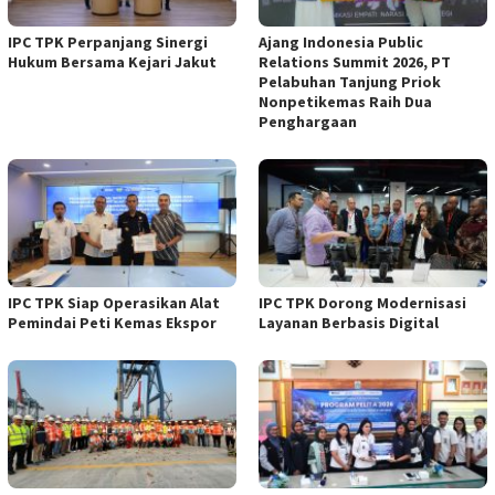
IPC TPK Perpanjang Sinergi
Ajang Indonesia Public
Hukum Bersama Kejari Jakut
Relations Summit 2026, PT
Pelabuhan Tanjung Priok
Nonpetikemas Raih Dua
Penghargaan
IPC TPK Siap Operasikan Alat
IPC TPK Dorong Modernisasi
Pemindai Peti Kemas Ekspor
Layanan Berbasis Digital