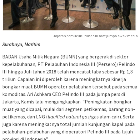
Jajaran pemucuk Pelindo III saat jumpa awak media
Surabaya, Maritim
BADAN Usaha Milik Negara (BUMN) yang bergerak di sektor
kepelabuhanan, PT Pelabuhan Indonesia III (Persero)/Pelindo
III hingga Juli tahun 2018 telah mencatat laba sebesar Rp 1,8
triliun. Capaian ini diperoleh karena meningkatnya kinerja
bongkar muat BUMN operator pelabuhan tersebut pada semua
komoditas. Ari Ashkara CEO Pelindo III pada jumpa pers di
Jakarta, Kamis lalu mengungkapkan: “Peningkatan bongkar
muat yang dicapai, mulai dari segmen petikemas, barang non-
petikemas, dan LNG (
liquified natural gas
/gas alam cair). Serta
juga karena meningkatnya total jumlah kunjungan kapal pada
pelabuhan-pelabuhan yang dioperatori Pelindo III pada tujuh
provinsi di Indonesia”.