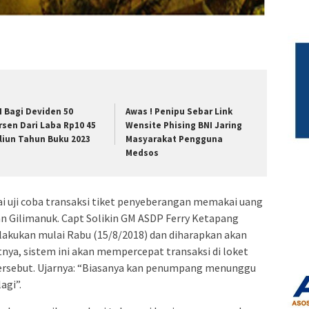
I Bagi Deviden 50
Awas ! Penipu Sebar Link
rsen Dari Laba Rp10 45
Wensite Phising BNI Jaring
iliun Tahun Buku 2023
Masyarakat Pengguna
Medsos
i uji coba transaksi tiket penyeberangan memakai uang
n Gilimanuk. Capt Solikin GM ASDP Ferry Ketapang
lakukan mulai Rabu (15/8/2018) dan diharapkan akan
, sistem ini akan mempercepat transaksi di loket
tersebut. Ujarnya: “Biasanya kan penumpang menunggu
agi”.