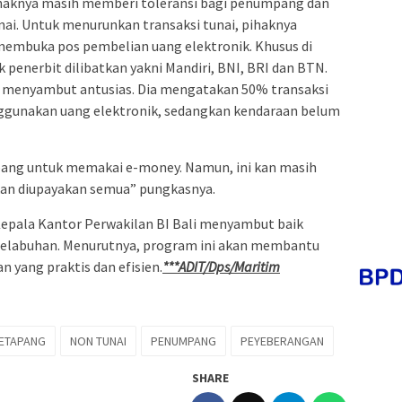
pihaknya masih memberi toleransi bagi penumpang dan
ai. Untuk menurunkan transaksi tunai, pihaknya
embuka pos pembelian uang elektronik. Khusus di
penerbit dilibatkan yakni Mandiri, BNI, BRI dan BTN.
menyambut antusias. Dia mengatakan 50% transaksi
ggunakan uang elektronik, sedangkan kendaraan belum
ang untuk memakai e-money. Namun, ini kan masih
kan diupayakan semua” pungkasnya.
Kepala Kantor Perwakilan BI Bali menyambut baik
 pelabuhan. Menurutnya, program ini akan membantu
 yang praktis dan efisien.
***ADIT/Dps/Maritim
ETAPANG
NON TUNAI
PENUMPANG
PEYEBERANGAN
SHARE