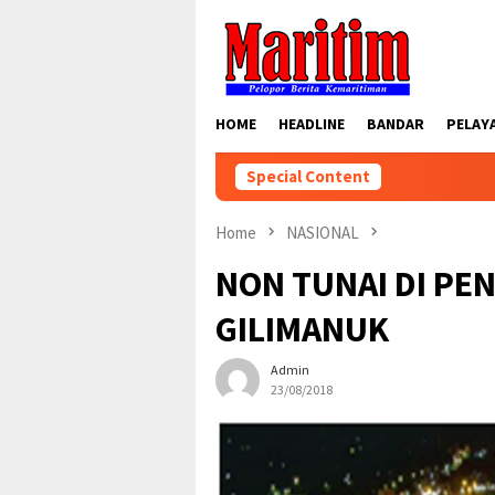
Skip
to
content
HOME
HEADLINE
BANDAR
PELAY
Special Content
Home
NASIONAL
NON TUNAI DI PE
GILIMANUK
Admin
23/08/2018