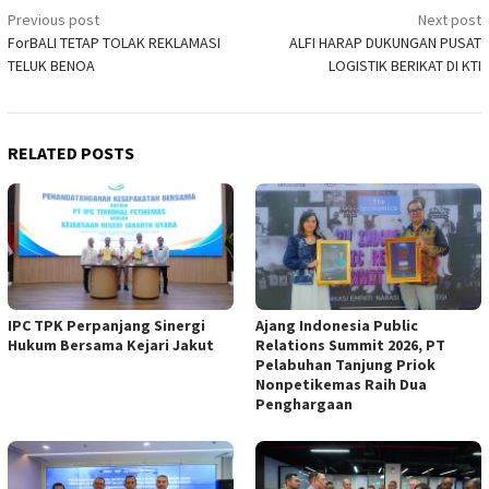
Post
Previous post
Next post
ForBALI TETAP TOLAK REKLAMASI
ALFI HARAP DUKUNGAN PUSAT
navigation
TELUK BENOA
LOGISTIK BERIKAT DI KTI
RELATED POSTS
IPC TPK Perpanjang Sinergi
Ajang Indonesia Public
Hukum Bersama Kejari Jakut
Relations Summit 2026, PT
Pelabuhan Tanjung Priok
Nonpetikemas Raih Dua
Penghargaan