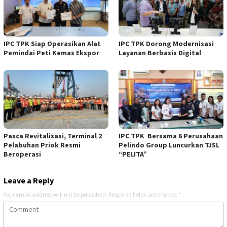
IPC TPK Siap Operasikan Alat
IPC TPK Dorong Modernisasi
Pemindai Peti Kemas Ekspor
Layanan Berbasis Digital
Pasca Revitalisasi, Terminal 2
IPC TPK Bersama 6 Perusahaan
Pelabuhan Priok Resmi
Pelindo Group Luncurkan TJSL
Beroperasi
“PELITA”
Leave a Reply
Your email address will not be published.
Required fields are marked
*