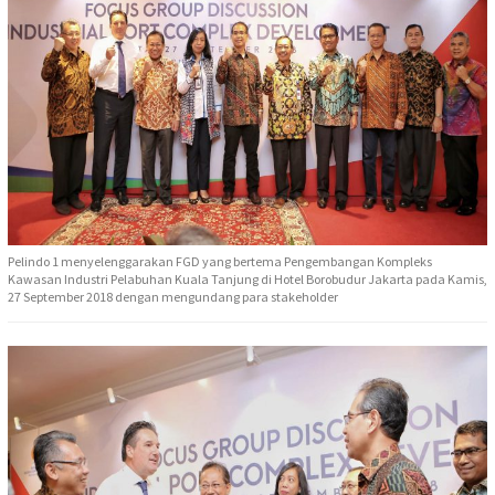
Pelindo 1 menyelenggarakan FGD yang bertema Pengembangan Kompleks
Kawasan Industri Pelabuhan Kuala Tanjung di Hotel Borobudur Jakarta pada Kamis,
27 September 2018 dengan mengundang para stakeholder