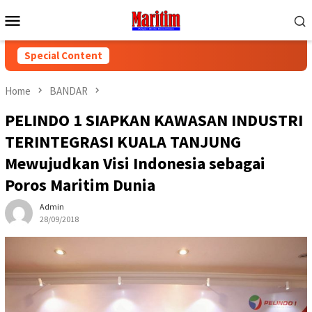
Skip
Mobile
to
Menu
content
Special Content
Home
BANDAR
PELINDO 1 SIAPKAN KAWASAN INDUSTRI
TERINTEGRASI KUALA TANJUNG
Mewujudkan Visi Indonesia sebagai
Poros Maritim Dunia
Admin
28/09/2018