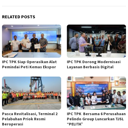
RELATED POSTS
IPC TPK Siap Operasikan Alat
IPC TPK Dorong Modernisasi
Pemindai Peti Kemas Ekspor
Layanan Berbasis Digital
Pasca Revitalisasi, Terminal 2
IPC TPK Bersama 6 Perusahaan
Pelabuhan Priok Resmi
Pelindo Group Luncurkan TJSL
Beroperasi
“PELITA”