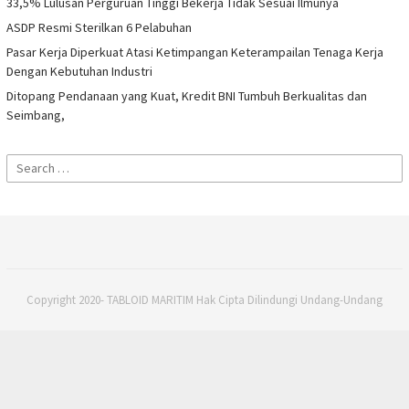
33,5% Lulusan Perguruan Tinggi Bekerja Tidak Sesuai Ilmunya
ASDP Resmi Sterilkan 6 Pelabuhan
Pasar Kerja Diperkuat Atasi Ketimpangan Keterampailan Tenaga Kerja
Dengan Kebutuhan Industri
Ditopang Pendanaan yang Kuat, Kredit BNI Tumbuh Berkualitas dan
Seimbang,
Search
for:
Copyright 2020- TABLOID MARITIM Hak Cipta Dilindungi Undang-Undang