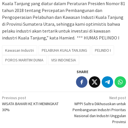
Kuala Tanjung yang diatur dalam Peraturan Presiden Nomor 81
tahun 2018 tentang Percepatan Pembangunan dan
Pengoperasian Pelabuhan dan Kawasan Industi Kuala Tanjung
di Provinsi Sumatera Utara, sehingga kami optimistis bahwa
pelaku industri akan tertarik untuk investasi di kawasan
industri Kuala Tanjung,” kata Hamied. *** HUMAS PELINDO I
Kawasan Industri
PELABUHA KUALA TANJUNG
PELINDO I
POROS MARITIM DUNIA
VISI INDONESIA
SHARE
Post
Previous post
Next post
WISATA BAHARI KE KTI MENINGKAT
WPPI Sultra Dikhususkan untuk
navigation
30%
Pembangunan Industri Prioritas
Nasional dan Industri Unggulan
Provinsi