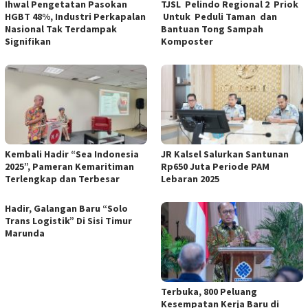
Ihwal Pengetatan Pasokan
TJSL Pelindo Regional 2 Priok
HGBT 48%, Industri Perkapalan
Untuk Peduli Taman dan
Nasional Tak Terdampak
Bantuan Tong Sampah
Signifikan
Komposter
Kembali Hadir “Sea Indonesia
JR Kalsel Salurkan Santunan
2025”, Pameran Kemaritiman
Rp650 Juta Periode PAM
Terlengkap dan Terbesar
Lebaran 2025
Hadir, Galangan Baru “Solo
Trans Logistik” Di Sisi Timur
Marunda
Terbuka, 800 Peluang
Kesempatan Kerja Baru di