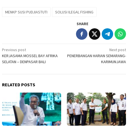
MENKP SUSI PUDJIASTUTI
SOLUSI ILEGAL FISHING
SHARE
Post
Previous post
Next post
KERJASAMA MOSSEL BAY AFRIKA
PENERBANGAN HARIAN SEMARANG-
navigation
SELATAN – DENPASAR BALI
KARIMUNJAWA
RELATED POSTS