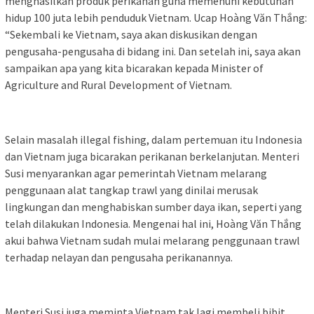
menghasilkan produk perikanan guna memenuhi kebutuhan
hidup 100 juta lebih penduduk Vietnam. Ucap Hoàng Văn Thắng:
“Sekembali ke Vietnam, saya akan diskusikan dengan
pengusaha-pengusaha di bidang ini. Dan setelah ini, saya akan
sampaikan apa yang kita bicarakan kepada Minister of
Agriculture and Rural Development of Vietnam.
Selain masalah illegal fishing, dalam pertemuan itu Indonesia
dan Vietnam juga bicarakan perikanan berkelanjutan. Menteri
Susi menyarankan agar pemerintah Vietnam melarang
penggunaan alat tangkap trawl yang dinilai merusak
lingkungan dan menghabiskan sumber daya ikan, seperti yang
telah dilakukan Indonesia. Mengenai hal ini, Hoàng Văn Thắng
akui bahwa Vietnam sudah mulai melarang penggunaan trawl
terhadap nelayan dan pengusaha perikanannya.
Menteri Susi juga meminta Vietnam tak lagi membeli bibit