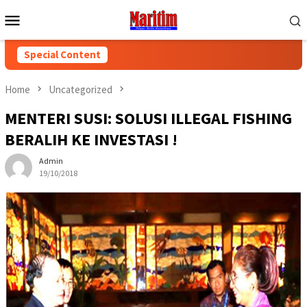
Skip
Mobile
to
Menu
content
Special Content
Home
Uncategorized
MENTERI SUSI: SOLUSI ILLEGAL FISHING
BERALIH KE INVESTASI !
Admin
19/10/2018