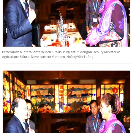
Pertemuan bilateral antara Men KP Susi Pudjiastuti dengan Deputy Minister of
Agriculture & Rural Development Vietnam, Hoàng Văn Thắng