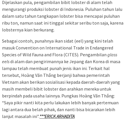
Dijelaskan pula, pengambilan bibit lobster di alam telah
mengurangi produksi lobster di Indonesia. Puluhan tahun lalu
dalam satu tahun tangkapan lobster bisa mencapai puluhan
ribu ton, namun saat ini tinggal sekitar seribu ton saja, karena
lobsternya kian berkurang.
Sebagai contoh, punahnya ikan sidat (eel) yang kini telah
masuk Convention on International Trade in Endangered
Species of Wild Fauna and Flora (CITES). Pengambilan
glass
eels
di alam dan pengirimannya ke Jepang dan Korea di masa
lampau telah membuat punah jenis ikan ini. Terkait hal
tersebut, Hoàng Văn Thắng berjanji bahwa pemerintah
Vietnam akan berikan sosialisasi kepada daerah-daerah yang
masih membeli bibit lobster dan arahkan mereka untuk
berpindah pada usaha lainnya. Pungkas Hoàng Văn Thắng:
“Saya pikir nanti kita perlu lakukan lebih banyak pertemuan
lagi antara dua belah pihak, dan nanti bisa bicarakan lebih
lanjut masalah ini”.
***ERICK ARHADITA