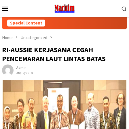
Skip
Mobile
to
Menu
content
Special Content
Home
Uncategorized
RI-AUSSIE KERJASAMA CEGAH
PENCEMARAN LAUT LINTAS BATAS
Admin
30/10/2018