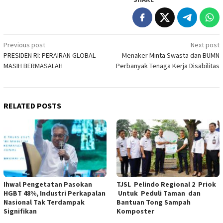
Post
Previous post
Next post
PRESIDEN RI: PERAIRAN GLOBAL
Menaker Minta Swasta dan BUMN
navigation
MASIH BERMASALAH
Perbanyak Tenaga Kerja Disabilitas
RELATED POSTS
Ihwal Pengetatan Pasokan
TJSL Pelindo Regional 2 Priok
HGBT 48%, Industri Perkapalan
Untuk Peduli Taman dan
Nasional Tak Terdampak
Bantuan Tong Sampah
Signifikan
Komposter