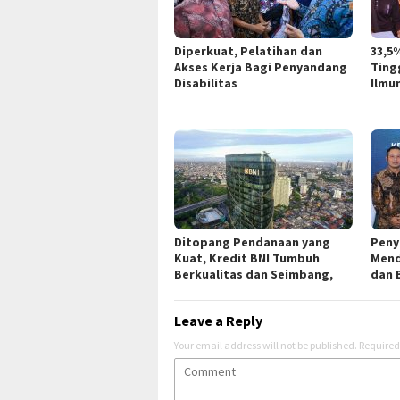
Diperkuat, Pelatihan dan
33,5
Akses Kerja Bagi Penyandang
Ting
Disabilitas
Ilmu
Ditopang Pendanaan yang
Peny
Kuat, Kredit BNI Tumbuh
Mend
Berkualitas dan Seimbang,
dan 
Leave a Reply
Your email address will not be published.
Required