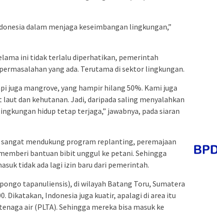
ndonesia dalam menjaga keseimbangan lingkungan,”
ama ini tidak terlalu diperhatikan, pemerintah
rmasalahan yang ada. Terutama di sektor lingkungan.
api juga mangrove, yang hampir hilang 50%. Kami juga
laut dan kehutanan. Jadi, daripada saling menyalahkan
 lingkungan hidup tetap terjaga,” jawabnya, pada siaran
 sangat mendukung program replanting, peremajaan
 memberi bantuan bibit unggul ke petani. Sehingga
suk tidak ada lagi izin baru dari pemerintah.
pongo tapanuliensis), di wilayah Batang Toru, Sumatera
. Dikatakan, Indonesia juga kuatir, apalagi di area itu
tenaga air (PLTA). Sehingga mereka bisa masuk ke