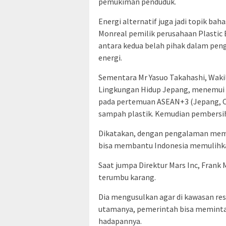
pemukiman penduduk.
Energi alternatif juga jadi topik b
Monreal pemilik perusahaan Plastic 
antara kedua belah pihak dalam pe
energi.
Sementara Mr Yasuo Takahashi, Waki
Lingkungan Hidup Jepang, menemui
pada pertemuan ASEAN+3 (Jepang, C
sampah plastik. Kemudian pembersih
Dikatakan, dengan pengalaman memul
bisa membantu Indonesia memulihka
Saat jumpa Direktur Mars Inc, Fran
terumbu karang.
Dia mengusulkan agar di kawasan res
utamanya, pemerintah bisa meminta h
hadapannya.