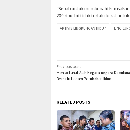
“Sebab untuk membenahi kerusakan s
200 ribu. Ini tidak terlalu berat untu
AKTIVIS LINGKUNGAN HIDUP
LINGKUN
Post
Previous post
Menko Luhut Ajak Negara-negara Kepulau
navigation
Bersatu Hadapi Perubahan Iklim
RELATED POSTS