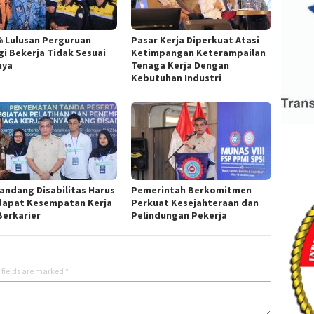
% Lulusan Perguruan
Pasar Kerja Diperkuat Atasi
gi Bekerja Tidak Sesuai
Ketimpangan Keterampailan
nya
Tenaga Kerja Dengan
Kebutuhan Industri
andang Disabilitas Harus
Pemerintah Berkomitmen
apat Kesempatan Kerja
Perkuat Kesejahteraan dan
Berkarier
Pelindungan Pekerja
 fields are marked
*